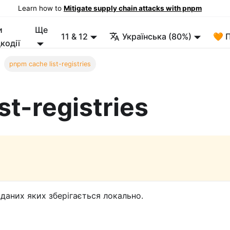
Learn how to
Mitigate supply chain attacks with pnpm
и
Ще
11 & 12
Українська (80%)
🧡 
кодії
pnpm cache list-registries
st-registries
даних яких зберігається локально.