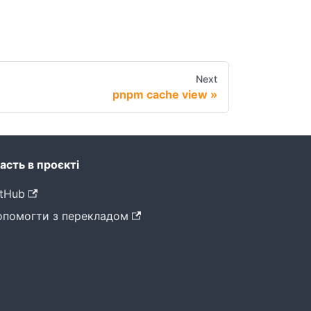
Next
pnpm cache view
асть в проєкті
tHub
опомогти з перекладом