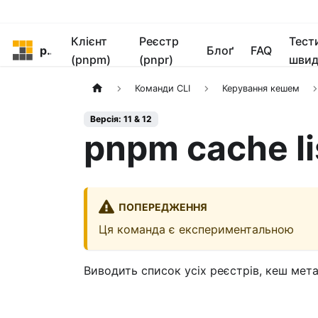
Клієнт
Реєстр
Тест
pnpm
Блоґ
FAQ
(pnpm)
(pnpr)
швид
Команди CLI
Керування кешем
Версія: 11 & 12
pnpm cache li
ПОПЕРЕДЖЕННЯ
Ця команда є експериментальною
Виводить список усіх реєстрів, кеш мета