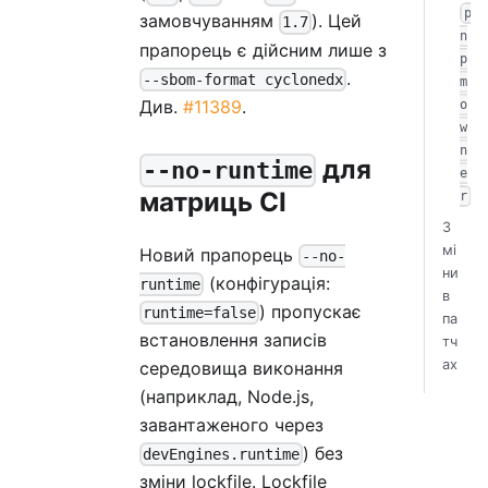
p
замовчуванням
). Цей
1.7
n
прапорець є дійсним лише з
p
.
--sbom-format cyclonedx
m
Див.
#11389
.
o
w
n
для
--no-runtime
e
матриць CI
r
З
мі
Новий прапорець
--no-
ни
(конфігурація:
runtime
в
) пропускає
runtime=false
па
встановлення записів
тч
ах
середовища виконання
(наприклад, Node.js,
завантаженого через
) без
devEngines.runtime
зміни lockfile. Lockfile