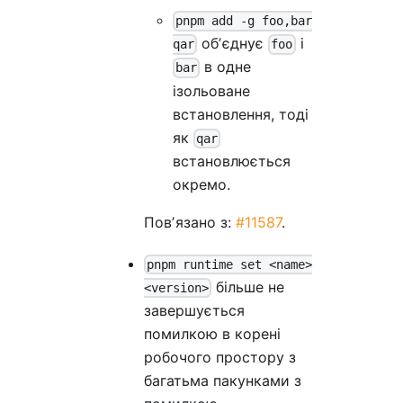
pnpm add -g foo,bar
обʼєднує
і
qar
foo
в одне
bar
ізольоване
встановлення, тоді
як
qar
встановлюється
окремо.
Повʼязано з:
#11587
.
pnpm runtime set <name>
більше не
<version>
завершується
помилкою в корені
робочого простору з
багатьма пакунками з