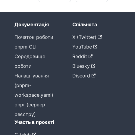
Документація
Спільнота
Початок роботи
X (Twitter)
pnpm CLI
YouTube
Середовище
Reddit
роботи
Bluesky
Налаштування
Discord
(pnpm-
workspace.yaml)
pnpr (сервер
реєстру)
Участь в проєкті
GitHub