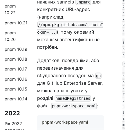
e
наявних записів
для
.npmrc
pnpm
c
конкретних URL-адрес
10.22
-
(наприклад,
v
pnpm 10.21
//npm.pkg.github.com/:_authT
e
r
), тому окремий
oken=...
pnpm
s
механізм автентифікації не
10.20
i
потрібен.
pnpm 10.19
o
n
pnpm 10.18
Додаткові псевдоніми, або
-
перевизначення для
pnpm 10.17
-
вбудованого псевдоніма
gh
n
pnpm 10.16
o
для GitHub Enterprise Server,
-
pnpm 10.15
можна налаштувати у
r
розділі
у
namedRegistries
pnpm 10.14
u
файлі
:
pnpm-workspace.yaml
n
2022
t
i
pnpm-workspace.yaml
Рік 2022
m