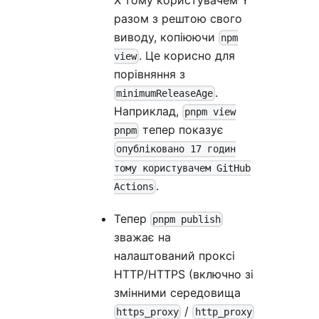
разом з рештою свого
виводу, копіюючи
npm
. Це корисно для
view
порівняння з
.
minimumReleaseAge
Наприклад,
pnpm view
тепер показує
pnpm
опубліковано 17 годин
тому користувачем GitHub
.
Actions
Тепер
pnpm publish
зважає на
налаштований проксі
HTTP/HTTPS (включно зі
змінними середовища
/
https_proxy
http_proxy