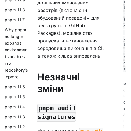
довільних іменованих
i
t
pnpm 11.8
реєстрів (включаючи
s
вбудований псевдонім для
pnpm 11.7
i
реєстру npm GitHub
g
Why pnpm
Packages), можливістю
n
no longer
a
пропускати встановлення
expands
t
середовища виконання в CI,
environmen
u
а також кілька виправлень.
t variables
r
in a
e
s
repository's
Незначні
.npmrc
І
м
зміни
pnpm 11.6
е
н
pnpm 11.5
о
pnpm 11.4
pnpm audit
в
а
signatures
pnpm 11.3
н
pnpm 11.2
і
Нова підкоманда