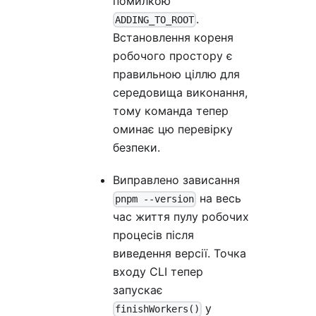
помилкою
.
ADDING_TO_ROOT
Встановлення кореня
робочого простору є
правильною ціллю для
середовища виконання,
тому команда тепер
оминає цю перевірку
безпеки.
Виправлено зависання
на весь
pnpm --version
час життя пулу робочих
процесів після
виведення версії. Точка
входу CLI тепер
запускає
у
finishWorkers()