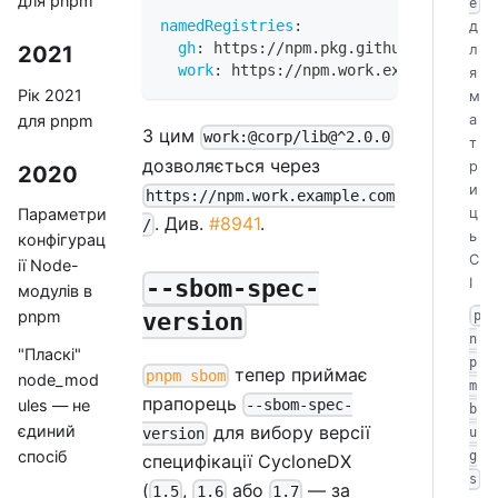
для pnpm
e
namedRegistries
:
д
gh
:
 https
:
//npm.pkg.github.example.c
л
2021
work
:
 https
:
//npm.work.example.com/
я
Рік 2021
м
для pnpm
а
З цим
work:@corp/lib@^2.0.0
т
дозволяється через
р
2020
и
https://npm.work.example.com
ц
Параметри
. Див.
#8941
.
/
ь
конфігурац
C
ії Node-
I
--sbom-spec-
модулів в
pnpm
p
version
n
"Пласкі"
p
тепер приймає
pnpm sbom
node_mod
m
прапорець
--sbom-spec-
ules — не
b
для вибору версії
єдиний
u
version
спосіб
g
специфікації CycloneDX
s
(
,
або
— за
1.5
1.6
1.7