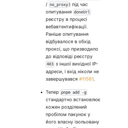
/
) під час
no_proxy
опитування
doneUrl
реєстру в процесі
вебавтентифікації.
Раніше опитування
відбувалося в обхід
проксі, що призводило
до відповіді реєстру
з іншої вихідної IP-
403
адреси, і вхід ніколи не
завершувався
#11561
.
Тепер
pnpm add -g
стандартно встановлює
кожен розділений
пробілом пакунок у
його власну ізольовану