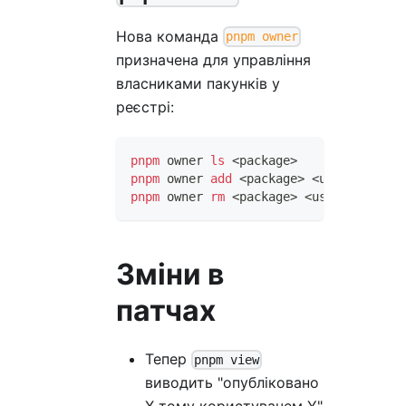
Нова команда
pnpm owner
призначена для управління
власниками пакунків у
реєстрі:
pnpm
 owner 
ls
<
package
>
pnpm
 owner 
add
<
package
>
<
user
>
pnpm
 owner 
rm
<
package
>
<
user
>
Зміни в
патчах
Тепер
pnpm view
виводить "опубліковано
X тому користувачем Y"