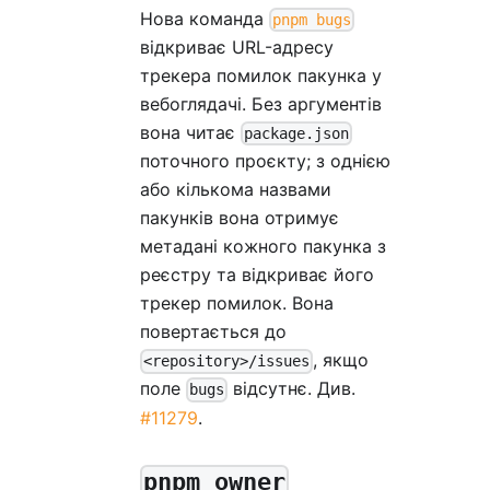
Нова команда
pnpm bugs
відкриває URL-адресу
трекера помилок пакунка у
вебоглядачі. Без аргументів
вона читає
package.json
поточного проєкту; з однією
або кількома назвами
пакунків вона отримує
метадані кожного пакунка з
реєстру та відкриває його
трекер помилок. Вона
повертається до
, якщо
<repository>/issues
поле
відсутнє. Див.
bugs
#11279
.
pnpm owner