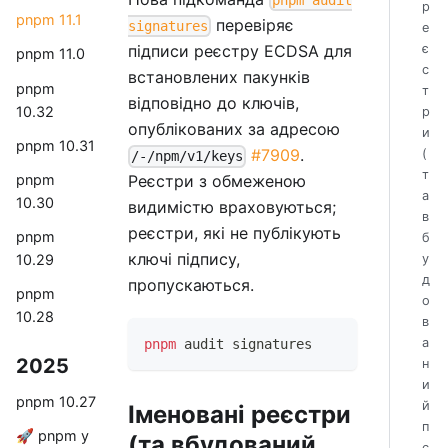
pnpm audit
р
pnpm 11.1
перевіряє
signatures
е
підписи реєстру ECDSA для
є
pnpm 11.0
с
встановлених пакунків
pnpm
т
відповідно до ключів,
10.32
р
опублікованих за адресою
и
pnpm 10.31
#7909
.
(
/-/npm/v1/keys
т
pnpm
Реєстри з обмеженою
а
10.30
видимістю враховуються;
в
реєстри, які не публікують
pnpm
б
ключі підпису,
10.29
у
д
пропускаються.
pnpm
о
10.28
в
а
pnpm
 audit signatures
2025
н
и
pnpm 10.27
й
Іменовані реєстри
п
🚀 pnpm у
(та вбудований
с