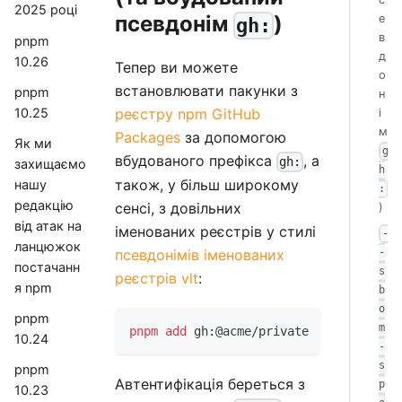
2025 році
псевдонім
)
е
gh:
в
pnpm
д
10.26
Тепер ви можете
о
встановлювати пакунки з
pnpm
н
10.25
реєстру npm GitHub
і
м
Packages
за допомогою
Як ми
g
вбудованого префікса
, а
gh:
захищаємо
h
також, у більш широкому
нашу
:
редакцію
сенсі, з довільних
)
від атак на
іменованих реєстрів у стилі
-
ланцюжок
псевдонімів іменованих
-
постачанн
s
реєстрів vlt
:
я npm
b
o
pnpm
m
pnpm
add
 gh:@acme/private
10.24
-
s
pnpm
Автентифікація береться з
p
10.23