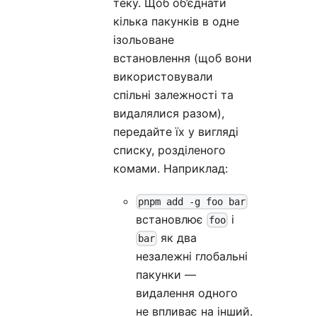
теку. Щоб об’єднати
кілька пакунків в одне
ізольоване
встановлення (щоб вони
використовували
спільні залежності та
видалялися разом),
передайте їх у вигляді
списку, розділеного
комами. Наприклад:
pnpm add -g foo bar
встановлює
і
foo
як два
bar
незалежні глобальні
пакунки —
видалення одного
не впливає на інший.