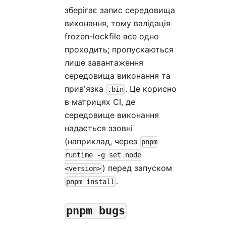
зберігає запис середовища
виконання, тому валідація
frozen-lockfile все одно
проходить; пропускаються
лише завантаження
середовища виконання та
привʼязка
. Це корисно
.bin
в матрицях CI, де
середовище виконання
надається ззовні
(наприклад, через
pnpm
runtime -g set node
) перед запуском
<version>
.
pnpm install
pnpm bugs