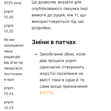
Це дозволяє вказати для
2025 році
опублікованого пакунка інші
pnpm
вимоги до рушія, ніж ті, що
10.26
використовуються під час
pnpm
розробки.
10.25
Як ми
Зміни в патчах
захищаємо
нашу
Запобігання збою, коли
редакцію
два процеси pnpm
від атак на
одночасно створюють
ланцюжок
жорсткі посилання на
постачанн
я npm
вміст теки в одне й те
саме місце призначення
pnpm
#10179
.
10.24
pnpm
10.23