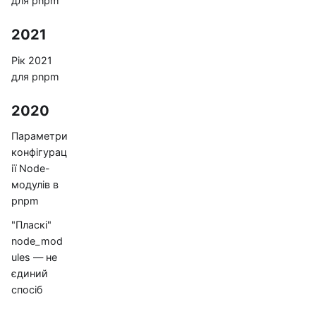
для pnpm
2021
Рік 2021
для pnpm
2020
Параметри
конфігурац
ії Node-
модулів в
pnpm
"Пласкі"
node_mod
ules — не
єдиний
спосіб