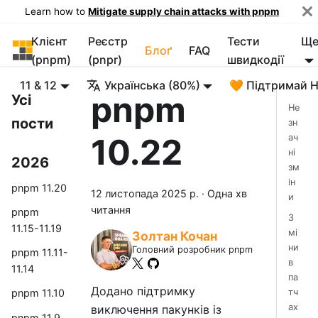
Learn how to
Mitigate supply chain attacks with pnpm
Клієнт
Реєстр
Тести
Щ
pnpm
Блоґ
FAQ
(pnpm)
(pnpr)
швидкодії
11 & 12
Українська (80%)
🧡 Підтримай 
pnpm
Усі
Не
пости
зн
10.22
ач
ні
2026
зм
ін
pnpm 11.20
12 листопада 2025 р.
·
Одна хв
и
читання
pnpm
З
11.15-11.19
мі
Золтан Кочан
ни
Головний розробник pnpm
pnpm 11.11-
в
11.14
па
Додано підтримку
тч
pnpm 11.10
ах
виключення пакунків із
pnpm 11.9