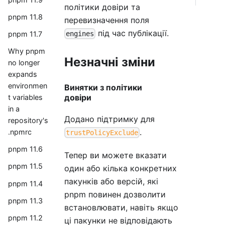
політики довіри та
pnpm 11.8
перевизначення поля
під час публікації.
engines
pnpm 11.7
Why pnpm
Незначні зміни
no longer
expands
environmen
Винятки з політики
довіри
t variables
in a
Додано підтримку для
repository's
.
.npmrc
trustPolicyExclude
pnpm 11.6
Тепер ви можете вказати
pnpm 11.5
один або кілька конкретних
пакунків або версій, які
pnpm 11.4
pnpm повинен дозволити
pnpm 11.3
встановлювати, навіть якщо
pnpm 11.2
ці пакунки не відповідають