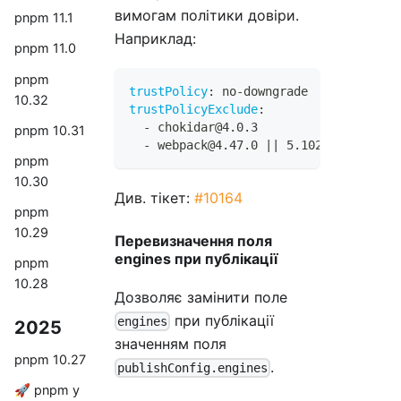
вимогам політики довіри.
pnpm 11.1
Наприклад:
pnpm 11.0
pnpm
trustPolicy
:
 no
-
downgrade
10.32
trustPolicyExclude
:
-
 chokidar@4.0.3
pnpm 10.31
-
 webpack@4.47.0 
|
|
 5.102.1
pnpm
10.30
Див. тікет:
#10164
pnpm
10.29
Перевизначення поля
engines при публікації
pnpm
10.28
Дозволяє замінити поле
при публікації
engines
2025
значенням поля
pnpm 10.27
.
publishConfig.engines
🚀 pnpm у