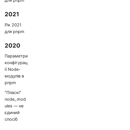
для pnpm
2021
Рік 2021
для pnpm
2020
Параметри
конфігурац
ії Node-
модулів в
pnpm
"Пласкі"
node_mod
ules — не
єдиний
спосіб