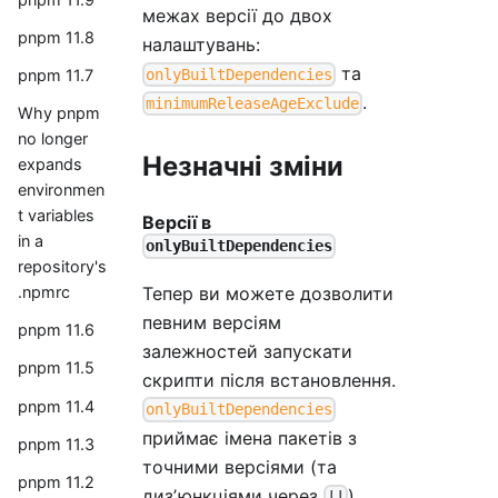
межах версії до двох
pnpm 11.8
налаштувань:
та
onlyBuiltDependencies
pnpm 11.7
.
minimumReleaseAgeExclude
Why pnpm
no longer
Незначні зміни
expands
environmen
t variables
Версії в
in a
onlyBuiltDependencies
repository's
Тепер ви можете дозволити
.npmrc
певним версіям
pnpm 11.6
залежностей запускати
pnpm 11.5
скрипти після встановлення.
pnpm 11.4
onlyBuiltDependencies
приймає імена пакетів з
pnpm 11.3
точними версіями (та
pnpm 11.2
дизʼюнкціями через
).
||