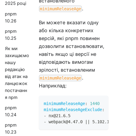
встановленого
2025 році
.
minimumReleaseAge
pnpm
10.26
Ви можете вказати одну
або кілька конкретних
pnpm
версій, які pnpm повинен
10.25
дозволити встановлювати,
Як ми
навіть якщо ці версії не
захищаємо
відповідають вимогам
нашу
зрілості, встановленим
редакцію
від атак на
.
minimumReleaseAge
ланцюжок
Наприклад:
постачанн
я npm
minimumReleaseAge
:
1440
pnpm
minimumReleaseAgeExclude
:
10.24
-
 nx@21.6.5
-
 webpack@4.47.0 
|
|
 5.102.1
pnpm
10.23