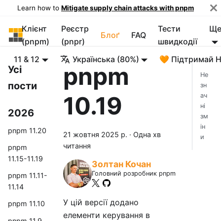
Learn how to
Mitigate supply chain attacks with pnpm
Клієнт
Реєстр
Тести
Щ
pnpm
Блоґ
FAQ
(pnpm)
(pnpr)
швидкодії
11 & 12
Українська (80%)
🧡 Підтримай 
pnpm
Усі
Не
пости
зн
10.19
ач
ні
2026
зм
ін
pnpm 11.20
21 жовтня 2025 р.
·
Одна хв
и
читання
pnpm
11.15-11.19
Золтан Кочан
Головний розробник pnpm
pnpm 11.11-
11.14
У цій версії додано
pnpm 11.10
елементи керування в
pnpm 11.9