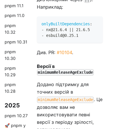
pnpm 11.1
Наприклад:
pnpm 11.0
onlyBuiltDependencies
:
pnpm
-
 nx@21.6.4 
|
|
 21.6.5
10.32
-
 esbuild@0.25.1
pnpm 10.31
pnpm
Див. PR:
#10104
.
10.30
Версії в
pnpm
minimumReleaseAgeExclude
10.29
Додано підтримку для
pnpm
10.28
точних версій в
. Це
minimumReleaseAgeExclude
2025
дозволяє вам не
використовувати певні
pnpm 10.27
версії з періоду зрілості,
🚀 pnpm у