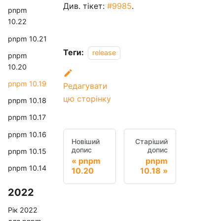
Див. тікет:
#9985
.
pnpm
10.22
pnpm 10.21
Теги:
release
pnpm
10.20
pnpm 10.19
Редагувати
цю сторінку
pnpm 10.18
pnpm 10.17
pnpm 10.16
Новіший
Старіший
допис
допис
pnpm 10.15
pnpm
pnpm
pnpm 10.14
10.20
10.18
2022
Рік 2022