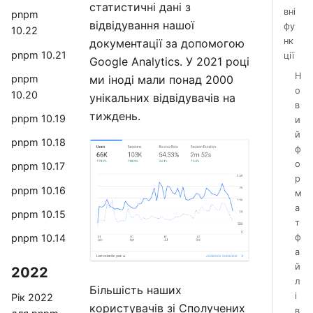
статистичні дані з
вні
pnpm
відвідування нашої
фу
10.22
нк
документації за допомогою
pnpm 10.21
ції
Google Analytics. У 2021 році
Н
pnpm
ми іноді мали понад 2000
о
10.20
унікальних відвідувачів на
в
тиждень.
pnpm 10.19
и
й
pnpm 10.18
ф
о
pnpm 10.17
р
pnpm 10.16
м
а
pnpm 10.15
т
pnpm 10.14
ф
а
й
2022
л
Більшість наших
і
Рік 2022
користувачів зі Сполучених
в