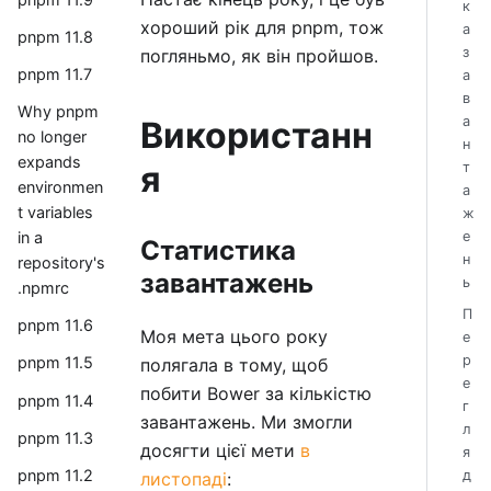
к
хороший рік для pnpm, тож
а
pnpm 11.8
з
погляньмо, як він пройшов.
pnpm 11.7
а
в
Why pnpm
а
Використанн
no longer
н
expands
я
т
environmen
а
t variables
ж
е
in a
Статистика
н
repository's
завантажень
ь
.npmrc
П
pnpm 11.6
Моя мета цього року
е
р
pnpm 11.5
полягала в тому, щоб
е
побити Bower за кількістю
pnpm 11.4
г
завантажень. Ми змогли
л
pnpm 11.3
досягти цієї мети
в
я
pnpm 11.2
д
листопаді
: