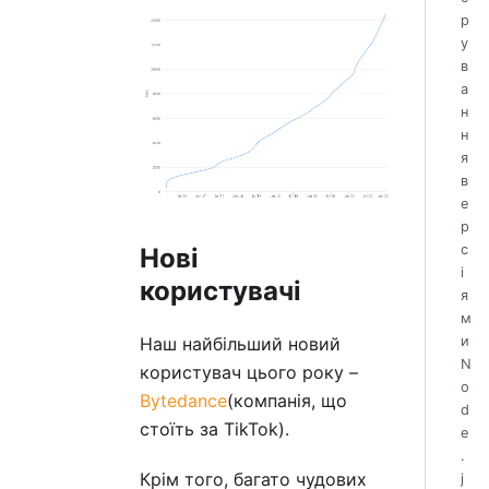
р
у
в
а
н
н
я
в
е
р
с
Нові
і
користувачі
я
м
Наш найбільший новий
и
N
користувач цього року –
o
Bytedance
(компанія, що
d
стоїть за TikTok).
e
.
Крім того, багато чудових
j