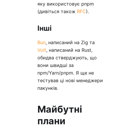
яку використовує pnpm
(дивіться також
RFC
).
Інші
Bun
, написаний на Zig та
Volt
, написаний на Rust,
обидва стверджують, що
вони швидші за
npm/Yarn/pnpm. Я ще не
тестував ці нові менеджери
пакунків.
Майбутні
плани