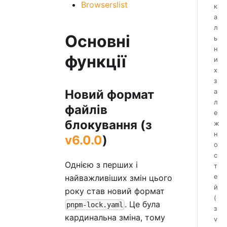
Browserslist
к
а
л
Основні
ь
н
функції
и
х
з
Новий формат
а
л
файлів
е
блокування (з
ж
н
v6.0.0
)
о
с
Однією з перших і
т
найважливіших змін цього
е
й
року став новий формат
(
. Це була
pnpm-lock.yaml
з
кардинальна зміна, тому
v