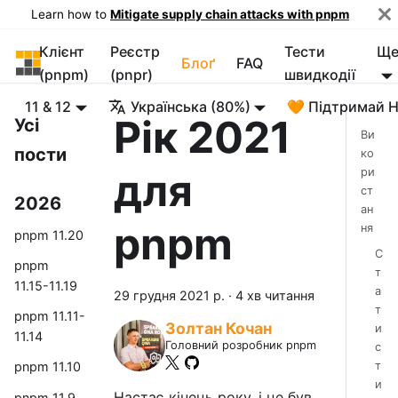
Learn how to
Mitigate supply chain attacks with pnpm
Клієнт
Реєстр
Тести
Щ
pnpm
Блоґ
FAQ
(pnpm)
(pnpr)
швидкодії
11 & 12
Українська (80%)
🧡 Підтримай 
Рік 2021
Усі
Ви
пости
ко
для
ри
ст
2026
ан
pnpm
ня
pnpm 11.20
С
pnpm
т
11.15-11.19
а
29 грудня 2021 р.
·
4 хв читання
т
pnpm 11.11-
Золтан Кочан
и
11.14
Головний розробник pnpm
с
т
pnpm 11.10
и
Настає кінець року, і це був
pnpm 11.9