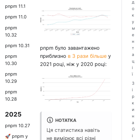
д
pnpm 11.1
о
к
pnpm 11.0
у
pnpm
м
10.32
е
н
pnpm 10.31
pnpm було завантажено
т
а
приблизно
в 3 рази більше
у
pnpm
ц
10.30
2021 році, ніж у 2020 році:
і
pnpm
ї
10.29
З
і
pnpm
р
10.28
к
и
2025
н
НОТАТКА
а
pnpm 10.27
G
Ця статистика навіть
i
🚀 pnpm у
не вимірює всі різні