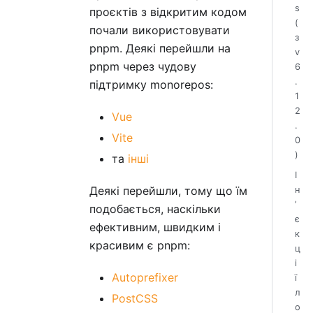
s
проєктів з відкритим кодом
(
почали використовувати
з
pnpm. Деякі перейшли на
v
pnpm через чудову
6
.
підтримку monorepos:
1
2
Vue
.
Vite
0
)
та
інші
І
Деякі перейшли, тому що їм
н
ʼ
подобається, наскільки
є
ефективним, швидким і
к
красивим є pnpm:
ц
і
Autoprefixer
ї
л
PostCSS
о