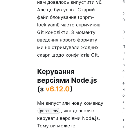
нам довелось випустити v6.
6
.
Але це був успіх. Старий
2
файл блокування (pnpm-
0
lock.yaml) часто спричиняв
.
Git конфлікти. З моменту
0
)
введення нового формату
ми не отримували жодних
П
о
скарг щодо конфліктів Git.
к
р
Керування
а
щ
версіями Node.js
е
(з
v6.12.0
)
н
о
з
Ми випустили нову команду
в
(
), яка дозволяє
pnpm env
і
керувати версіями Node.js.
т
Тому ви можете
у