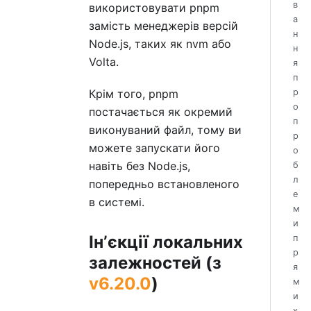
в
використовувати pnpm
а
замість менеджерів версій
н
Node.js, таких як nvm або
н
Volta.
я
п
р
Крім того, pnpm
о
постачається як окремий
п
виконуваний файл, тому ви
р
можете запускати його
о
навіть без Node.js,
б
л
попередньо встановленого
е
в системі.
м
и
Інʼєкції локальних
п
р
залежностей (з
я
v6.20.0
)
м
и
х