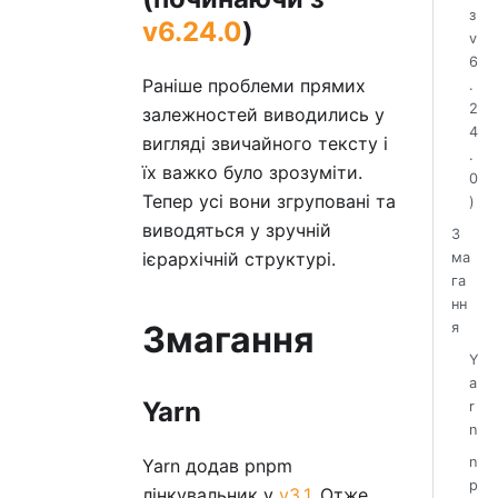
з
v6.24.0
)
v
6
Раніше проблеми прямих
.
2
залежностей виводились у
4
вигляді звичайного тексту і
.
їх важко було зрозуміти.
0
Тепер усі вони згруповані та
)
виводяться у зручній
З
ієрархічній структурі.
ма
га
нн
Змагання
я
Y
a
Yarn
r
n
n
Yarn додав pnpm
p
лінкувальник у
v3.1
. Отже,