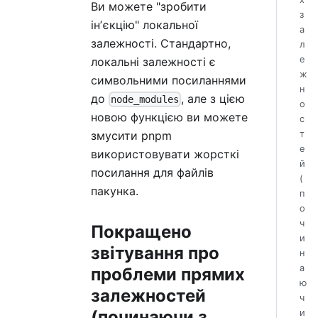
Ви можете "зробити
з
інʼєкцію" локальної
а
залежності. Стандартно,
л
е
локальні залежності є
ж
символьними посиланнями
н
до
, але з цією
node_modules
о
новою функцією ви можете
с
т
змусити pnpm
е
використовувати жорсткі
й
посилання для файлів
(
пакунка.
п
о
ч
Покращено
и
звітування про
н
а
проблеми прямих
ю
залежностей
ч
(починаючи з
и