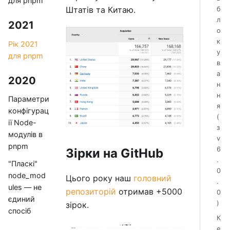
для pnpm
Штатів та Китаю.
б
л
2021
о
к
Рік 2021
у
для pnpm
в
а
2020
н
н
Параметри
я
конфігурац
(
ії Node-
з
модулів в
v
pnpm
6
Зірки на GitHub
.
"Пласкі"
0
node_mod
Цього року наш
головний
.
ules — не
репозиторій
отримав +5000
0
єдиний
)
зірок.
спосіб
К
е