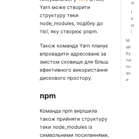
m
Yarn може створити
І
структуру теки
н
node_modules, подібну до
ш
тієї, яку створює pnpm.
і
М
Також команда Yarn планує
ай
впровадити адресоване за
бу
тні
змістом сховище для більш
пл
ефективного використання
ан
дискового простору.
и
npm
Команда npm вирішила
також прийняти структуру
теки node_modules із
символьними посиланнями,