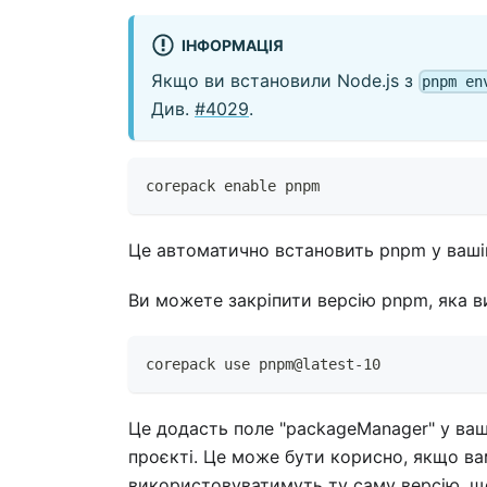
ІНФОРМАЦІЯ
Якщо ви встановили Node.js з
pnpm en
Див.
#4029
.
corepack enable pnpm
Це автоматично встановить pnpm у ваші
Ви можете закріпити версію pnpm, яка в
corepack use pnpm@latest-10
Це додасть поле "packageManager" у ва
проєкті. Це може бути корисно, якщо ва
використовуватимуть ту саму версію, щ