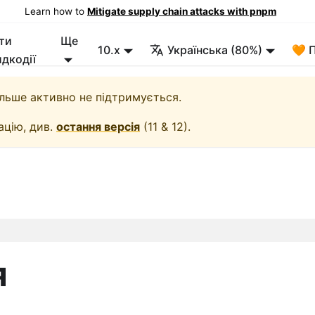
Learn how to
Mitigate supply chain attacks with pnpm
ти
Ще
10.x
Українська (80%)
🧡 
дкодії
більше активно не підтримується.
ацію, див.
остання версія
(
11 & 12
).
я