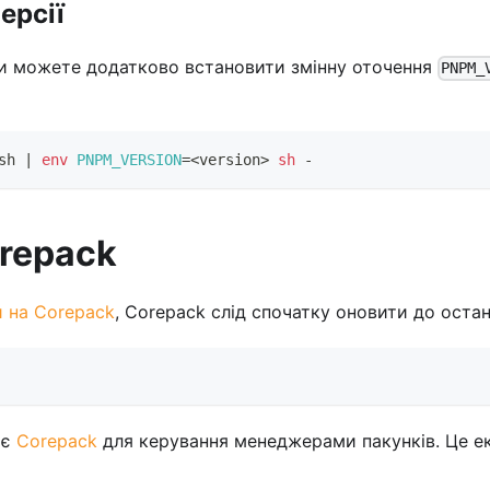
ерсії
и можете додатково встановити змінну оточення
PNPM_
sh 
|
env
PNPM_VERSION
=
<
version
>
sh
 -
repack
и на Corepack
, Corepack слід спочатку оновити до останн
ає
Corepack
для керування менеджерами пакунків. Це е