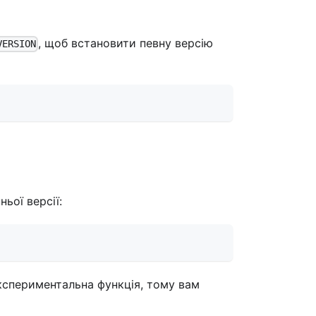
, щоб встановити певну версію
VERSION
ьої версії:
кспериментальна функція, тому вам