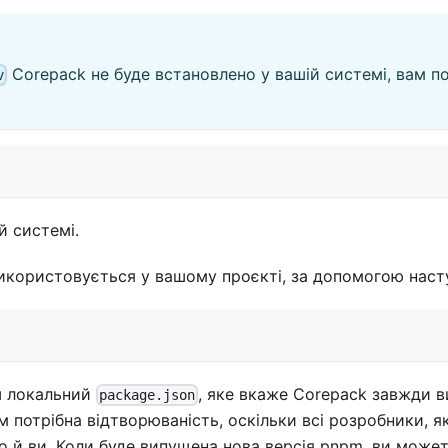
Corepack не буде встановлено у вашій системі, вам п
v
й системі.
икористовується у вашому проєкті, за допомогою наст
ш локальний
, яке вкаже Corepack завжди 
package.json
м потрібна відтворюваність, оскільки всі розробники, 
о й ви. Коли буде випущена нова версія pnpm, ви може