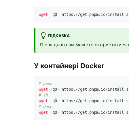
wget
 -qO- https://get.pnpm.io/install.s
ПІДКАЗКА
Після цього ви можете скористатис
У контейнері Docker
# bash
wget
 -qO- https://get.pnpm.io/install.s
# sh
wget
 -qO- https://get.pnpm.io/install.s
# dash
wget
 -qO- https://get.pnpm.io/install.s