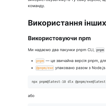
команду.
Використання інших
Використовуючи npm
Ми надаємо два пакунки pnpm CLI,
pnpm
— це звичайна версія pnpm, для 
pnpm
упаковано разом з Node.js
@pnpm/exe
npx pnpm@latest-10 dlx @pnpm/exe@latest
або