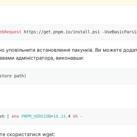
ebRequest
 https:
/
/
get
.
pnpm
.
io/install
.
ps1 
-
UseBasicParsi
но уповільнити встановлення пакунків. Ви можете дода
правами адміністратора, виконавши:
store path
)
sh 
|
env
PNPM_VERSION
=
10.33
.4 
sh
 -
ете скористатися wget: