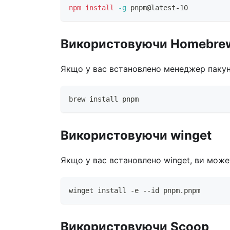
npm
install
-g
 pnpm@latest-10
Використовуючи Homebre
Якщо у вас встановлено менеджер пакун
brew install pnpm
Використовуючи winget
Якщо у вас встановлено winget, ви мож
winget install -e --id pnpm.pnpm
Використовуючи Scoop