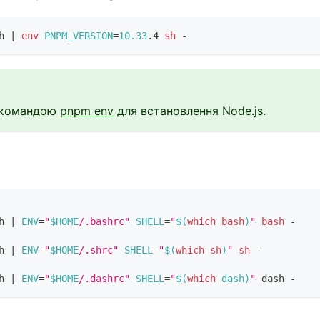
h 
|
env
PNPM_VERSION
=
10.33
.4 
sh
 -
я командою
pnpm env
для встановлення Node.js.
h 
|
ENV
=
"
$HOME
/.bashrc"
SHELL
=
"
$(
which
bash
)
"
bash
 -
h 
|
ENV
=
"
$HOME
/.shrc"
SHELL
=
"
$(
which
sh
)
"
sh
 -
h 
|
ENV
=
"
$HOME
/.dashrc"
SHELL
=
"
$(
which
 dash
)
"
 dash -