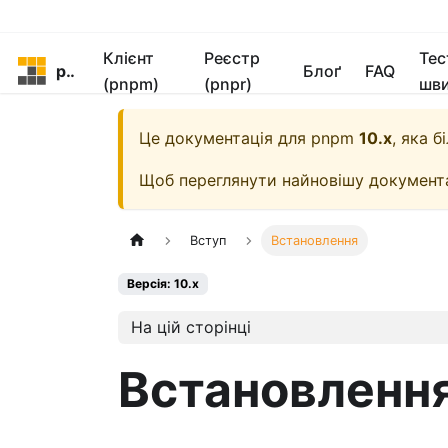
Клієнт
Реєстр
Тес
pnpm
Блоґ
FAQ
(pnpm)
(pnpr)
шви
Це документація для
pnpm
10.x
, яка 
Щоб переглянути найновішу документ
Вступ
Встановлення
Версія: 10.x
На цій сторінці
Встановленн