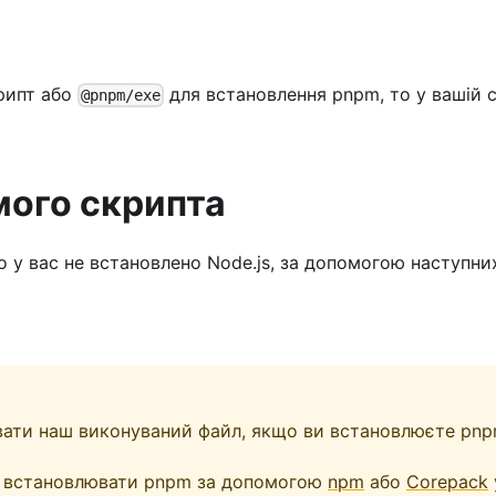
рипт або
для встановлення pnpm, то у вашій 
@pnpm/exe
мого скрипта
 у вас не встановлено Node.js, за допомогою наступних
вати наш виконуваний файл, якщо ви встановлюєте pnpm
 встановлювати pnpm за допомогою
npm
або
Corepack