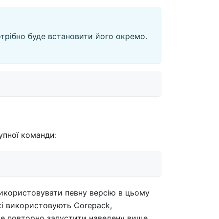
отрібно буде встановити його окремо.
упної команди:
використовувати певну версію в цьому
які використовують Corepack,
те повторно запустити наведену вище