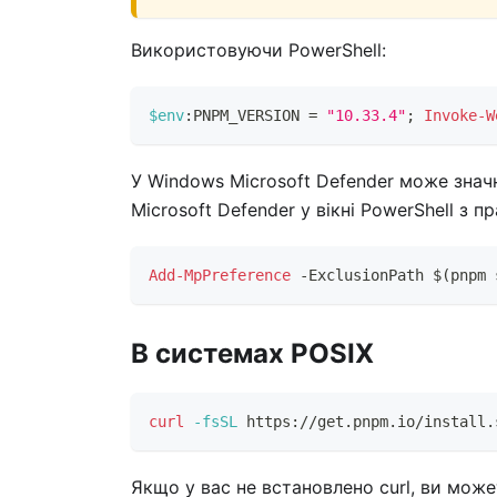
Використовуючи PowerShell:
$env
:PNPM_VERSION = 
"10.33.4"
;
Invoke-W
У Windows Microsoft Defender може знач
Microsoft Defender у вікні PowerShell з 
Add-MpPreference
-
ExclusionPath $
(
pnpm 
В системах POSIX
curl
-fsSL
 https://get.pnpm.io/install.
Якщо у вас не встановлено curl, ви мож