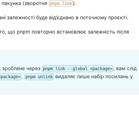
о пакунка (зворотня
).
pnpm link
ані залежності буде від’єднано в поточному проєкті.
ого, що pnpm повторно встановлює залежність після
, зроблене через
, вам слід
pnpm link --global <package>
.
видаляє лише набір посилань у
<package>
pnpm unlink