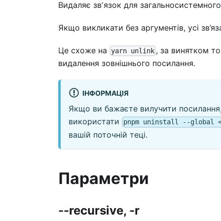
Видаляє звʼязок для загальносистемног
Якщо викликати без аргументів, усі зв’яз
Це схоже на
, за винятком т
yarn unlink
видалення зовнішнього посилання.
ІНФОРМАЦІЯ
Якщо ви бажаєте вилучити посилання
використати
pnpm uninstall --global 
вашій поточній теці.
Параметри
--recursive, -r