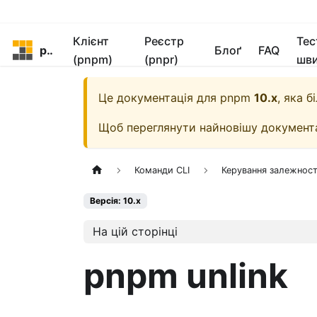
Клієнт
Реєстр
Тес
pnpm
Блоґ
FAQ
(pnpm)
(pnpr)
шви
Це документація для
pnpm
10.x
, яка 
Щоб переглянути найновішу документ
Команди CLI
Керування залежнос
Версія: 10.x
На цій сторінці
pnpm unlink