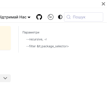
Підтримай Нас
Пошук
Параметри
--recursive, -r
--filter &lt;package_selector>