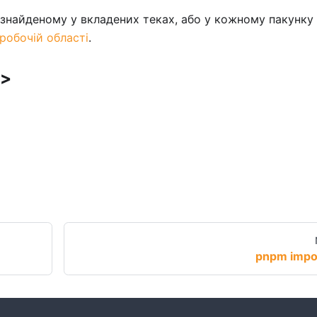
 знайденому у вкладених теках, або у кожному пакунку
робочій області
.
r>
pnpm impo