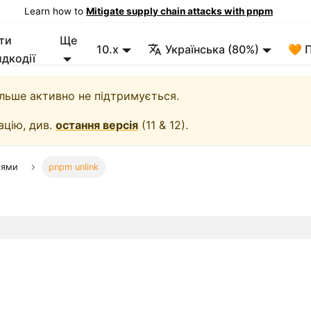
Learn how to
Mitigate supply chain attacks with pnpm
ти
Ще
10.x
Українська (80%)
🧡 
дкодії
більше активно не підтримується.
ацію, див.
остання версія
(
11 & 12
).
тями
pnpm unlink