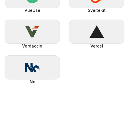
VueUse
SvelteKit
Verdaccio
Vercel
Nx