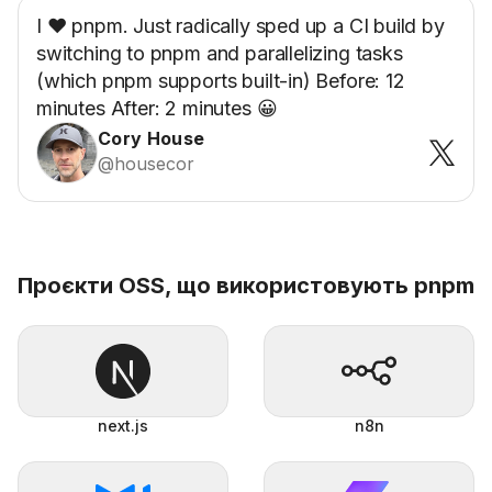
I ❤️ pnpm. Just radically sped up a CI build by
switching to pnpm and parallelizing tasks
(which pnpm supports built-in) Before: 12
minutes After: 2 minutes 😀
Cory House
@housecor
Проєкти OSS, що використовують pnpm
next.js
n8n