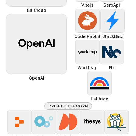
Vitejs
SerpApi
Bit Cloud
Code Rabbit
StackBlitz
Workleap
Nx
OpenAI
Latitude
СРІБНІ СПОНСОРИ