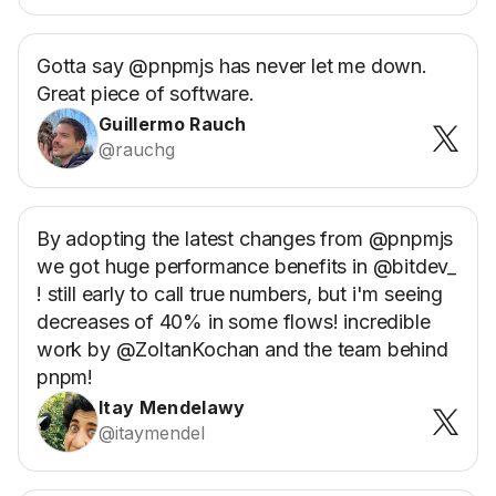
Gotta say @pnpmjs has never let me down.
Great piece of software.
Guillermo Rauch
@rauchg
By adopting the latest changes from @pnpmjs
we got huge performance benefits in @bitdev_
! still early to call true numbers, but i'm seeing
decreases of 40% in some flows! incredible
work by @ZoltanKochan and the team behind
pnpm!
Itay Mendelawy
@itaymendel