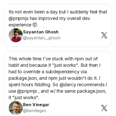
Its not even been a day but I suddenly feel that
@pnpmjs has improved my overall dev
experience 🤯
Sayantan Ghosh
@sayantan__ghosh
This whole time I've stuck with npm out of
habit and because it "just works". But then I
had to override a subdependency via
package.json, and npm just wouldn't do it. I
spent hours fiddling. So @darcy recommends I
use @pnpmjs , and w/ the same package.json,
it "just works".
Ben Vinegar
@bentlegen