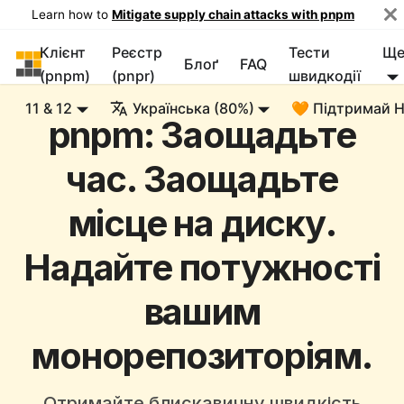
Learn how to
Mitigate supply chain attacks with pnpm
Клієнт
Реєстр
Тести
Щ
pnpm
Блоґ
FAQ
(pnpm)
(pnpr)
швидкодії
11 & 12
Українська (80%)
🧡 Підтримай 
pnpm: Заощадьте
час. Заощадьте
місце на диску.
Надайте потужності
вашим
монорепозиторіям.
Отримайте блискавичну швидкість