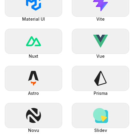
Material UI
Vite
Nuxt
Vue
Astro
Prisma
Novu
Slidev