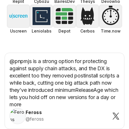
Replit
Cybozu
BairesDev
Thesys
Devowlio
⏱️
Uscreen
Leniolabs
Depot
Cerbos
Time.now
@pnpmjs is a strong option for protecting
against supply chain attacks, and the DX is
excellent too they removed postinstall scripts a
while back, cutting one big attack path now
they’ve introduced minimumReleaseAge which
lets you hold off on new versions for a day or
more
Feross
@feross