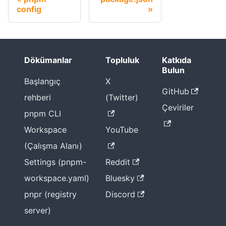
config
Dökümanlar
Topluluk
Katkıda
Bulun
Başlangıç
X
GitHub
rehberi
(Twitter)
Çeviriler
pnpm CLI
Workspace
YouTube
(Çalışma Alanı)
Settings (pnpm-
Reddit
workspace.yaml)
Bluesky
pnpr (registry
Discord
server)