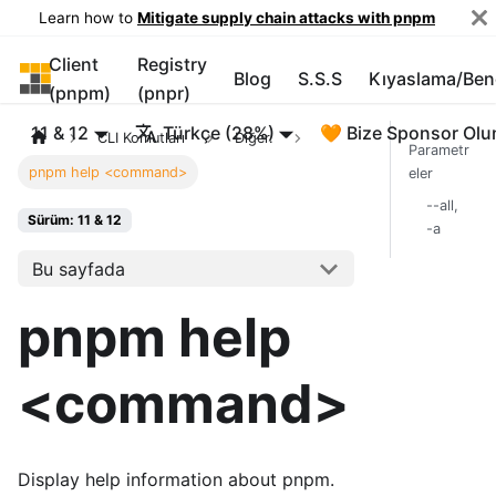
Learn how to
Mitigate supply chain attacks with pnpm
Client
Registry
pnpm
Blog
S.S.S
Kıyaslama/Be
(pnpm)
(pnpr)
11 & 12
Türkçe (28%)
🧡 Bize Sponsor Olu
CLI Komutları
Diğer.
Parametr
pnpm help <command>
eler
--all,
Sürüm: 11 & 12
-a
Bu sayfada
pnpm help
<command>
Display help information about pnpm.