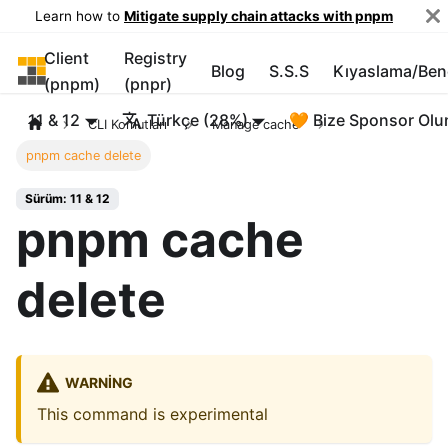
Learn how to
Mitigate supply chain attacks with pnpm
Client
Registry
pnpm
Blog
S.S.S
Kıyaslama/Be
(pnpm)
(pnpr)
11 & 12
Türkçe (28%)
🧡 Bize Sponsor Olu
CLI Komutları
Manage cache
pnpm cache delete
Sürüm: 11 & 12
pnpm cache
delete
WARNING
This command is experimental