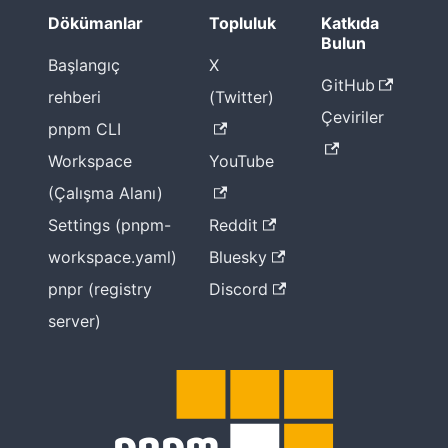
Dökümanlar
Topluluk
Katkıda
Bulun
Başlangıç
X
GitHub
rehberi
(Twitter)
Çeviriler
pnpm CLI
Workspace
YouTube
(Çalışma Alanı)
Settings (pnpm-
Reddit
workspace.yaml)
Bluesky
pnpr (registry
Discord
server)