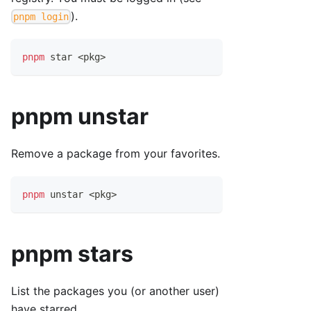
).
pnpm login
pnpm
 star 
<
pkg
>
pnpm unstar
Remove a package from your favorites.
pnpm
 unstar 
<
pkg
>
pnpm stars
List the packages you (or another user)
have starred.