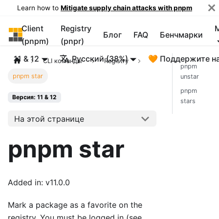
Learn how to
Mitigate supply chain attacks with pnpm
Client
Registry
pnpm
Блог
FAQ
Бенчмарки
(pnpm)
(pnpr)
11 & 12
Русский (38%)
🧡 Поддержите н
CLI команды
Registry
pnpm
pnpm star
unstar
pnpm
Версия: 11 & 12
stars
На этой странице
pnpm star
Added in: v11.0.0
Mark a package as a favorite on the
registry. You must be logged in (see