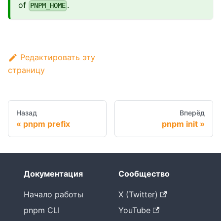
of
.
PNPM_HOME
Редактировать эту
страницу
Назад
Вперёд
pnpm prefix
pnpm init
Документация
Сообщество
Начало работы
X (Twitter)
pnpm CLI
YouTube