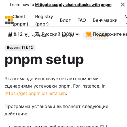
Learn how to
Mitigate supply chain attacks with pnpm
Client
Registry
pnpm
Блог
FAQ
Бенчмарки
(pnpm)
(pnpr)
11 & 12
Русский (38%)
🧡 Поддержите н
CLI команды
Прочее
pnpm setup
Версия: 11 & 12
pnpm setup
Эта команда используется автономными
сценариями установки pnpm. For instance, in
https://get.pnpm.io/install.sh
.
Программа установки выполняет следующие
действия:
создает домашний каталог для pnpm CLI