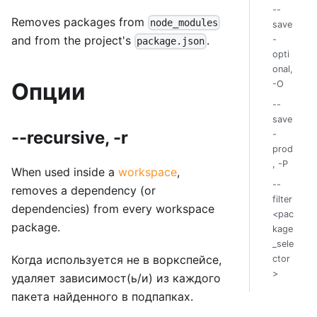
--
Removes packages from
node_modules
save
and from the project's
.
-
package.json
opti
onal,
Опции
-O
--
save
--recursive, -r
-
prod
, -P
When used inside a
workspace
,
--
removes a dependency (or
filter
dependencies) from every workspace
<pac
package.
kage
_sele
Когда используется не в воркспейсе,
ctor
>
удаляет зависимост(ь/и) из каждого
пакета найденного в подпапках.