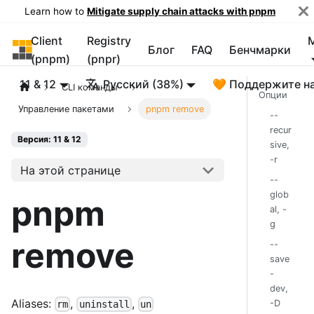
Learn how to
Mitigate supply chain attacks with pnpm
Client
Registry
pnpm
Блог
FAQ
Бенчмарки
(pnpm)
(pnpr)
11 & 12
Русский (38%)
🧡 Поддержите н
CLI команды
Опции
Управление пакетами
pnpm remove
--
recur
Версия: 11 & 12
sive,
-r
На этой странице
--
glob
pnpm
al, -
g
remove
--
save
-
dev,
Aliases:
,
,
-D
rm
uninstall
un