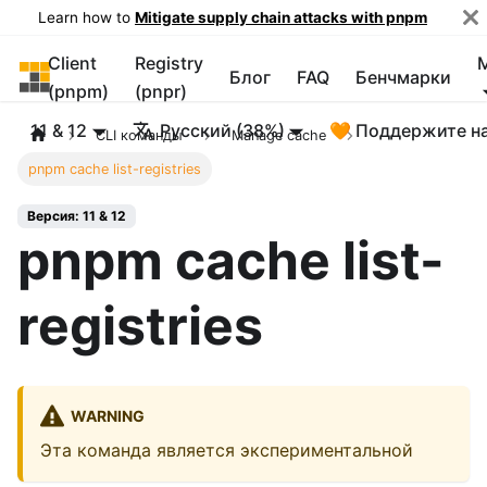
Learn how to
Mitigate supply chain attacks with pnpm
Client
Registry
pnpm
Блог
FAQ
Бенчмарки
(pnpm)
(pnpr)
11 & 12
Русский (38%)
🧡 Поддержите н
CLI команды
Manage cache
pnpm cache list-registries
Версия: 11 & 12
pnpm cache list-
registries
WARNING
Эта команда является экспериментальной