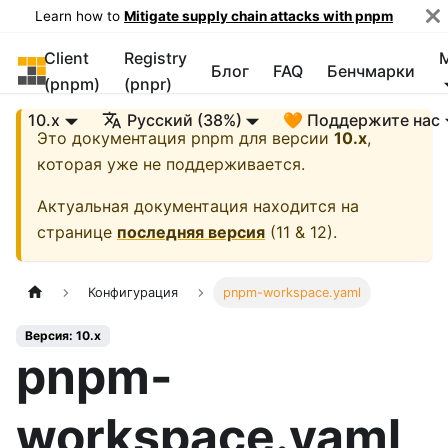
Learn how to
Mitigate supply chain attacks with pnpm
Client
Registry
pnpm
Блог
FAQ
Бенчмарки
(pnpm)
(pnpr)
10.x
Русский (38%)
🧡 Поддержите нас
Это документация
pnpm
для версии
10.x
,
которая уже не поддерживается.
Актуальная документация находится на
странице
последняя версия
(
11 & 12
).
Конфигурация
pnpm-workspace.yaml
Версия: 10.x
pnpm-
workspace.yaml