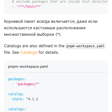
# exclude packages that are inside test directorie
-
'!**/test/**'
Корневой пакет всегда включается, даже если
используются кастомные расположения
множественной выборки (*).
Catalogs are also defined in the
pnpm-workspace.yaml
file. See
Catalogs
for details.
pnpm-workspace.yaml
packages
:
-
'packages/*'
catalog
:
chalk
:
 ^4.1.2
catalogs
: