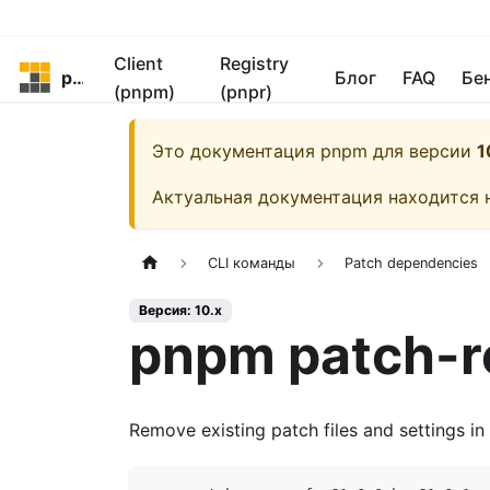
Client
Registry
pnpm
Блог
FAQ
Бе
(pnpm)
(pnpr)
Это документация
pnpm
для версии
1
Актуальная документация находится 
CLI команды
Patch dependencies
Версия: 10.x
pnpm patch-r
Remove existing patch files and settings in