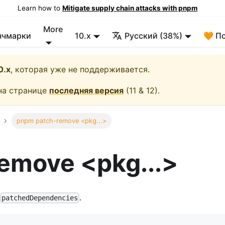
Learn how to
Mitigate supply chain attacks with pnpm
More
нчмарки
10.x
Русский (38%)
🧡 П
0.x
, которая уже не поддерживается.
на странице
последняя версия
(
11 & 12
).
pnpm patch-remove <pkg...>
emove <pkg...>
.
patchedDependencies