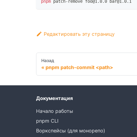
pnpm
 patch-remove foo@1.0.0 bar@1.0.1
Редактировать эту страницу
Назад
pnpm patch-commit <path>
Документация
Начало работы
pnpm CLI
Воркспейсы (для монорепо)