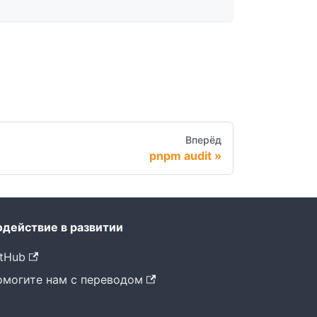
Вперёд
pnpm audit
одействие в развитии
tHub
омогите нам с переводом