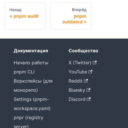
Назад
Вперёд
pnpm audit
pnpm
outdated
Документация
Сообщество
Начало работы
X (Twitter)
pnpm CLI
YouTube
Воркспейсы (для
Reddit
монорепо)
Bluesky
Settings (pnpm-
Discord
workspace.yaml)
pnpr (registry
server)