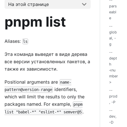
--
На этой странице
pars
eabl
pnpm list
e
--
glob
al, -
Aliases:
ls
g
--
Эта команда выведет в виде дерева
dept
все версии установленных пакетов, а
h
также их зависимости.
<nu
mber
Positional arguments are
>
name-
identifiers,
pattern@version-range
--
which will limit the results to only the
prod
, -P
packages named. For example,
pnpm
--
.
list "babel-*" "eslint-*" semver@5
dev,
-D