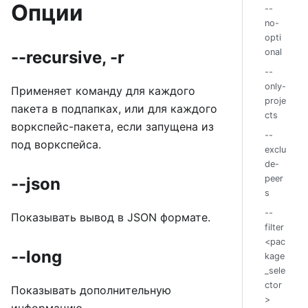
Опции
--
no-
opti
onal
--recursive, -r
--
only-
Применяет команду для каждого
proje
пакета в подпапках, или для каждого
cts
воркспейс-пакета, если запущена из
--
под воркспейса.
exclu
de-
peer
--json
s
--
Показывать вывод в JSON формате.
filter
<pac
--long
kage
_sele
ctor
Показывать дополнительную
>
информацию.