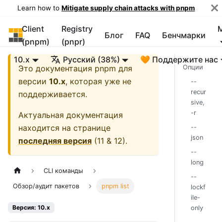
Learn how to
Mitigate supply chain attacks with pnpm
Client
Registry
pnpm
Блог
FAQ
Бенчмарки
(pnpm)
(pnpr)
10.x
Русский (38%)
🧡 Поддержите нас
Это документация
pnpm
для
Опции
версии
10.x
, которая уже не
--
recur
поддерживается.
sive,
-r
Актуальная документация
находится на странице
--
json
последняя версия
(
11 & 12
).
--
long
CLI команды
--
Обзор/аудит пакетов
pnpm list
lockf
ile-
Версия: 10.x
only