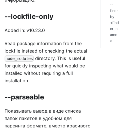
--
find-
--lockfile-only
by
<find
er_n
Added in: v10.23.0
ame
>
Read package information from the
lockfile instead of checking the actual
directory. This is useful
node_modules
for quickly inspecting what would be
installed without requiring a full
installation.
--parseable
Показывать вывод в виде списка
папок пакетов в удобном для
парсинга формате, вместо красивого