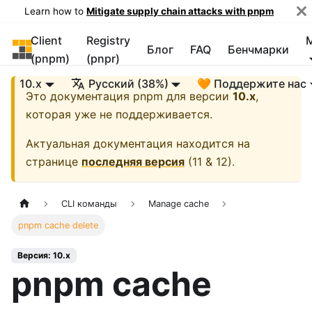
Learn how to
Mitigate supply chain attacks with pnpm
Client
Registry
pnpm
Блог
FAQ
Бенчмарки
(pnpm)
(pnpr)
10.x
Русский (38%)
🧡 Поддержите нас
Это документация
pnpm
для версии
10.x
,
которая уже не поддерживается.
Актуальная документация находится на
странице
последняя версия
(
11 & 12
).
CLI команды
Manage cache
pnpm cache delete
Версия: 10.x
pnpm cache