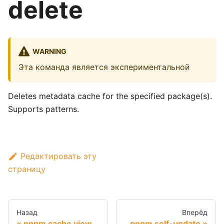
delete
WARNING
Эта команда является экспериментальной
Deletes metadata cache for the specified package(s).
Supports patterns.
Редактировать эту
страницу
Назад
Вперёд
pnpm cache view
pnpm self-update