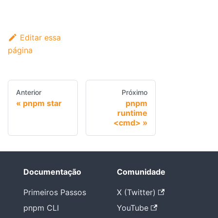
Editar essa
página
Anterior
Próximo
pnpm star
pnpm
runtime
<cmd>
Documentação
Comunidade
Primeiros Passos
X (Twitter)
pnpm CLI
YouTube