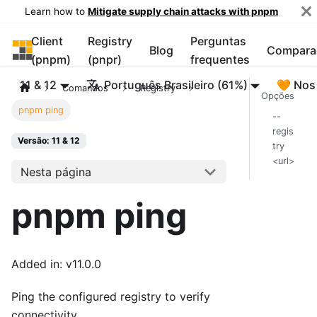
Learn how to
Mitigate supply chain attacks with pnpm
Client
Registry
Perguntas
pnpm
Blog
Compara
(pnpm)
(pnpr)
frequentes
11 & 12
Português Brasileiro (61%)
🧡 Nos
Comandos
Registry
Opções
pnpm ping
--
regis
Versão: 11 & 12
try
<url>
Nesta página
pnpm ping
Added in: v11.0.0
Ping the configured registry to verify
connectivity.