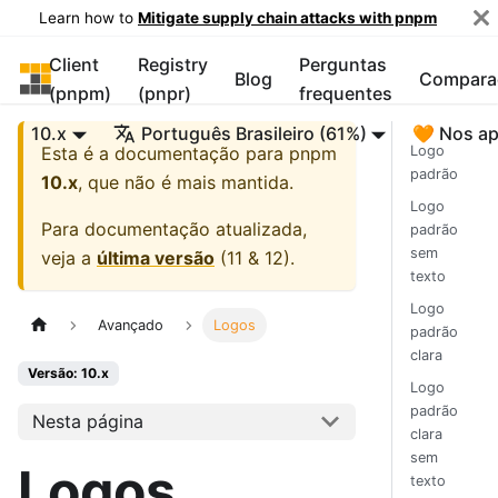
Learn how to
Mitigate supply chain attacks with pnpm
Client
Registry
Perguntas
pnpm
Blog
Compara
(pnpm)
(pnpr)
frequentes
10.x
Português Brasileiro (61%)
🧡 Nos ap
Esta é a documentação para
pnpm
Logo
padrão
10.x
, que não é mais mantida.
Logo
Para documentação atualizada,
padrão
sem
veja a
última versão
(
11 & 12
).
texto
Logo
Avançado
Logos
padrão
clara
Versão: 10.x
Logo
padrão
Nesta página
clara
sem
Logos
texto