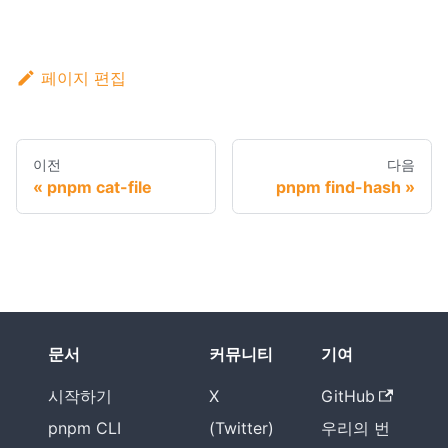
페이지 편집
이전
다음
pnpm cat-file
pnpm find-hash
문서
커뮤니티
기여
시작하기
X
GitHub
pnpm CLI
(Twitter)
우리의 번