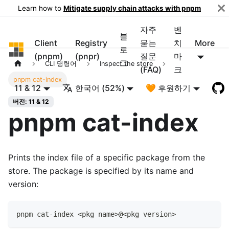
Learn how to
Mitigate supply chain attacks with pnpm
자주
벤
블
Client
Registry
묻는
치
More
pnpm
로
(pnpm)
(pnpr)
질문
마
그
CLI 명령어
Inspect the store
(FAQ)
크
pnpm cat-index
11 & 12
한국어 (52%)
🧡 후원하기
버전: 11 & 12
pnpm cat-index
Prints the index file of a specific package from the
store. The package is specified by its name and
version:
pnpm cat-index <pkg name>@<pkg version>