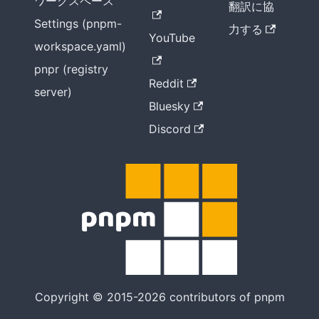
ワークスペース
翻訳に協
Settings (pnpm-
力する
YouTube
workspace.yaml)
pnpr (registry
Reddit
server)
Bluesky
Discord
Copyright © 2015-2026 contributors of pnpm