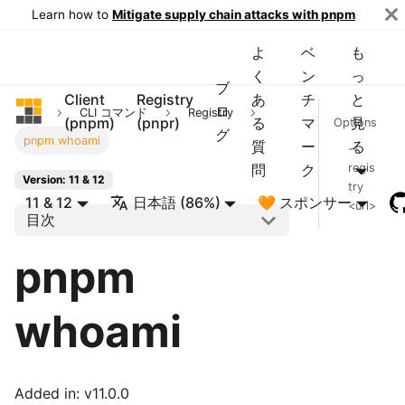
Learn how to
Mitigate supply chain attacks with pnpm
よ
ベ
も
く
ン
っ
ブ
Client
Registry
あ
チ
と
pnpm
ロ
CLI コマンド
Registry
(pnpm)
(pnpr)
る
マ
見
Options
グ
pnpm whoami
質
ー
る
--
問
ク
regis
Version: 11 & 12
try
11 & 12
日本語 (86%)
🧡 スポンサー
<url>
目次
pnpm
whoami
Added in: v11.0.0