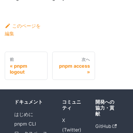
このページを
編集
前
次へ
pnpm
pnpm access
logout
ドキュメント
コミュニ
開発への
ティ
協力・貢
献
はじめに
X
pnpm CLI
GitHub
(Twitter)