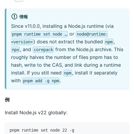
情報
Since v11.0.0, installing a Node.js runtime (via
or
pnpm runtime set node …
node@runtime:
) does not extract the bundled
,
<version>
npm
, and
from the Node.js archive. This
npx
corepack
roughly halves the number of files pnpm has to
hash, write to the CAS, and link during a runtime
install. If you still need
, install it separately
npm
with
.
pnpm add -g npm
例
Install Node.js v22 globally:
pnpm runtime set node 22 -g