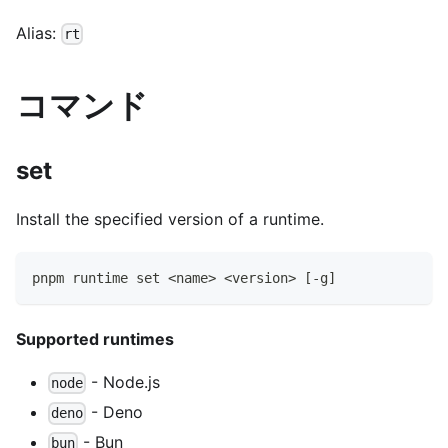
Alias:
rt
コマンド
set
Install the specified version of a runtime.
pnpm runtime set <name> <version> [-g]
Supported runtimes
- Node.js
node
- Deno
deno
- Bun
bun