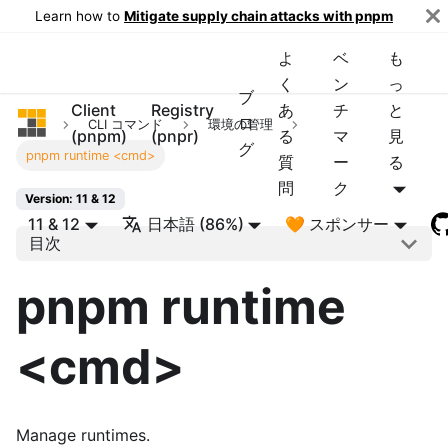
Learn how to
Mitigate supply chain attacks with pnpm
よ
ベ
も
く
ン
っ
ブ
Client
Registry
あ
チ
と
pnpm
ロ
CLI コマンド
環境の管理
(pnpm)
(pnpr)
る
マ
見
グ
pnpm runtime <cmd>
質
ー
る
問
ク
Version: 11 & 12
11 & 12
日本語 (86%)
🧡 スポンサー
目次
pnpm runtime
<cmd>
Manage runtimes.