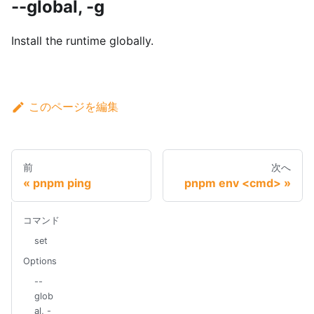
--global, -g
Install the runtime globally.
このページを編集
前
次へ
pnpm ping
pnpm env <cmd>
コマンド
set
Options
--
glob
al, -