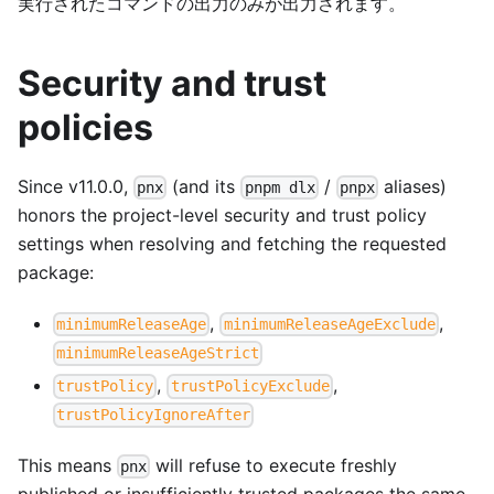
実行されたコマンドの出力のみが出力されます。
Security and trust
policies
Since v11.0.0,
(and its
/
aliases)
pnx
pnpm dlx
pnpx
honors the project-level security and trust policy
settings when resolving and fetching the requested
package:
,
,
minimumReleaseAge
minimumReleaseAgeExclude
minimumReleaseAgeStrict
,
,
trustPolicy
trustPolicyExclude
trustPolicyIgnoreAfter
This means
will refuse to execute freshly
pnx
published or insufficiently trusted packages the same