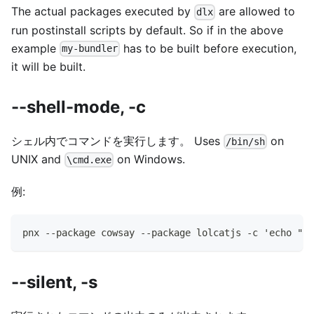
The actual packages executed by
are allowed to
dlx
run postinstall scripts by default. So if in the above
example
has to be built before execution,
my-bundler
it will be built.
--shell-mode, -c
シェル内でコマンドを実行します。 Uses
on
/bin/sh
UNIX and
on Windows.
\cmd.exe
例:
pnx --package cowsay --package lolcatjs -c 'echo "hi
--silent, -s