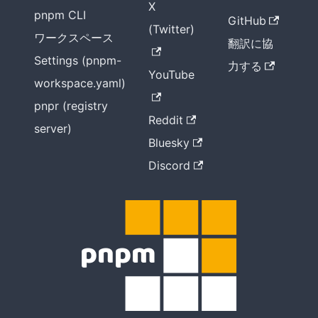
X
pnpm CLI
GitHub
(Twitter)
ワークスペース
翻訳に協
Settings (pnpm-
力する
YouTube
workspace.yaml)
pnpr (registry
Reddit
server)
Bluesky
Discord