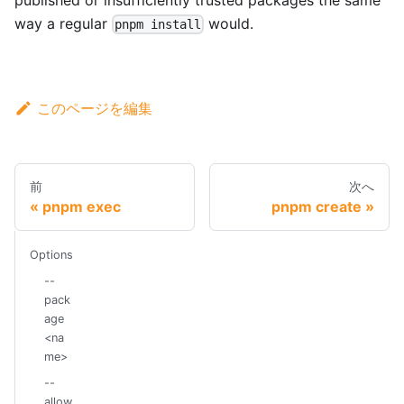
way a regular
would.
pnpm install
このページを編集
前
次へ
pnpm exec
pnpm create
Options
--
pack
age
<na
me>
--
allow