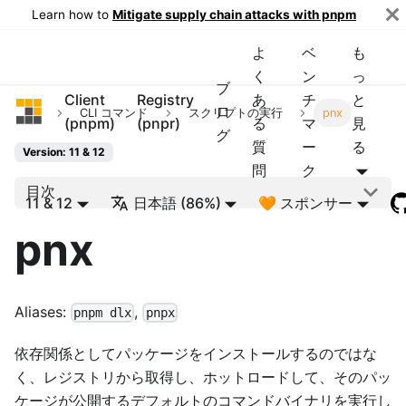
Learn how to
Mitigate supply chain attacks with pnpm
よ
ベ
も
く
ン
っ
ブ
Client
Registry
あ
チ
と
pnpm
ロ
CLI コマンド
スクリプトの実行
pnx
(pnpm)
(pnpr)
る
マ
見
グ
質
ー
る
Version: 11 & 12
問
ク
目次
11 & 12
日本語 (86%)
🧡 スポンサー
pnx
Aliases:
,
pnpm dlx
pnpx
依存関係としてパッケージをインストールするのではな
く、レジストリから取得し、ホットロードして、そのパッ
ケージが公開するデフォルトのコマンドバイナリを実行し