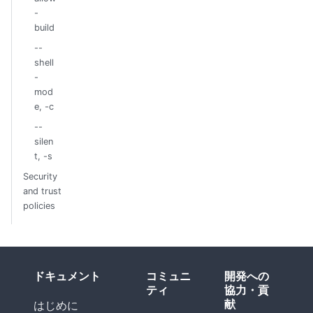
-
build
--
shell
-
mod
e, -c
--
silen
t, -s
Security
and trust
policies
ドキュメント
コミュニ
開発への
ティ
協力・貢
献
はじめに