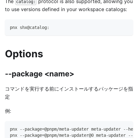
The
protocol is also supported, allowing you
catalog:
to use versions defined in your workspace catalogs:
pnx shx@catalog:
Options
--package <name>
コマンドを実行する前にインストールするパッケージを指
定
例:
pnx --package=@pnpm/meta-updater meta-updater --help
pnx --package=@pnpm/meta-updater@0 meta-updater --he