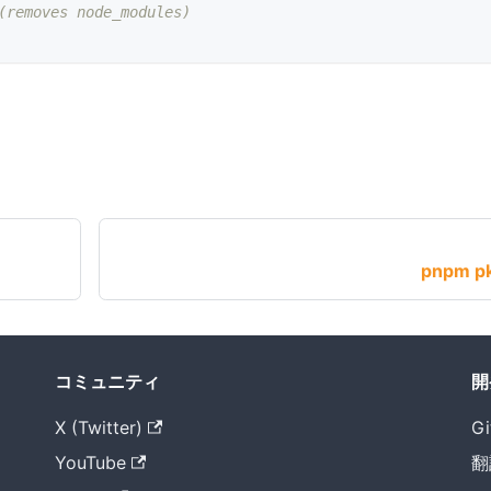
(removes node_modules)
pnpm p
コミュニティ
開
X (Twitter)
Gi
YouTube
翻