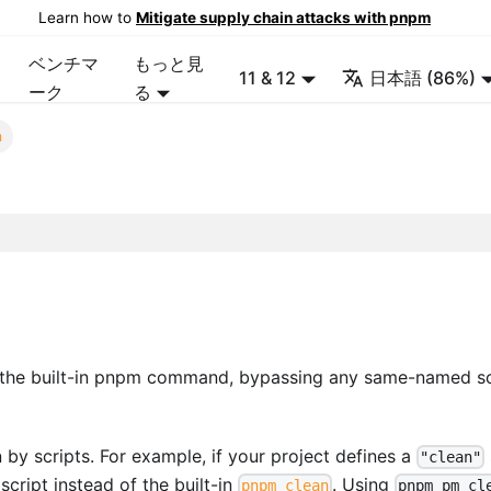
Learn how to
Mitigate supply chain attacks with pnpm
ベンチマ
もっと見
11 & 12
日本語 (86%)
ーク
る
m
 the built-in pnpm command, bypassing any same-named sc
y scripts. For example, if your project defines a
"clean"
script instead of the built-in
. Using
pnpm clean
pnpm pm cl