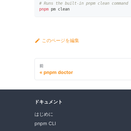
# Runs the built-in pnpm clean command 
pnpm
 pm clean
このページを編集
前
pnpm doctor
ドキュメント
はじめに
pnpm CLI