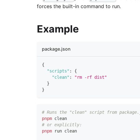
forces the built-in command to run.
Example
package.json
{
"scripts"
:
{
"clean"
:
"rm -rf dist"
}
}
# Runs the "clean" script from package.
pnpm
 clean
# or explicitly:
pnpm
 run clean