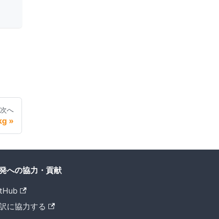
次へ
kg
発への協力・貢献
tHub
訳に協力する