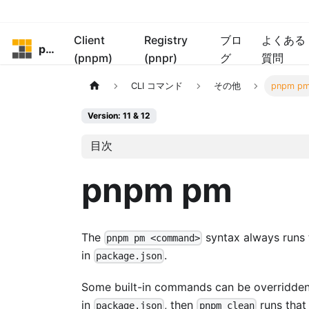
Client
Registry
ブロ
よくある
pnpm
(pnpm)
(pnpr)
グ
質問
CLI コマンド
その他
pnpm p
Version: 11 & 12
目次
pnpm pm
The
syntax always runs
pnpm pm <command>
in
.
package.json
Some built-in commands can be overridden b
in
, then
runs that 
package.json
pnpm clean