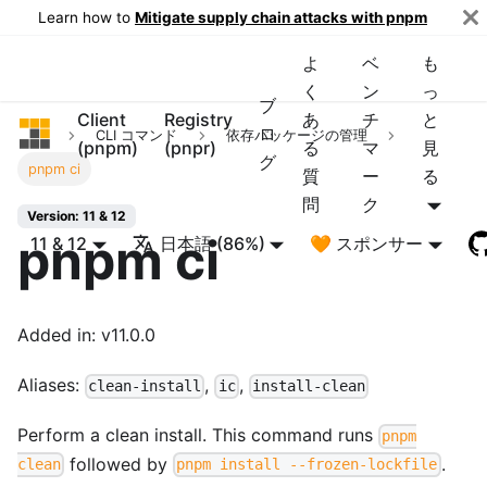
Learn how to
Mitigate supply chain attacks with pnpm
よ
ベ
も
く
ン
っ
ブ
Client
Registry
あ
チ
と
pnpm
ロ
CLI コマンド
依存パッケージの管理
(pnpm)
(pnpr)
る
マ
見
グ
pnpm ci
質
ー
る
問
ク
Version: 11 & 12
pnpm ci
11 & 12
日本語 (86%)
🧡 スポンサー
Added in: v11.0.0
Aliases:
,
,
clean-install
ic
install-clean
Perform a clean install. This command runs
pnpm
followed by
.
clean
pnpm install --frozen-lockfile