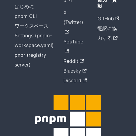
献
はじめに
X
pnpm CLI
GitHub
(Twitter)
ワークスペース
翻訳に協
Settings (pnpm-
力する
YouTube
workspace.yaml)
pnpr (registry
Reddit
server)
Bluesky
Discord