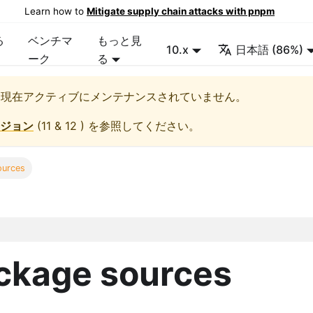
Learn how to
Mitigate supply chain attacks with pnpm
る
ベンチマ
もっと見
10.x
日本語 (86%)
ーク
る
、現在アクティブにメンテナンスされていません。
ジョン
(
11 & 12
) を参照してください。
ources
ckage sources