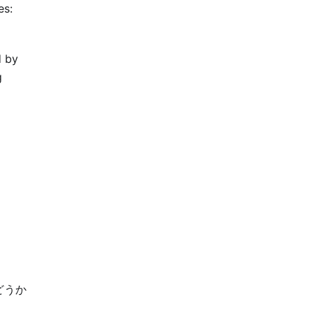
es:
d by
g
どうか