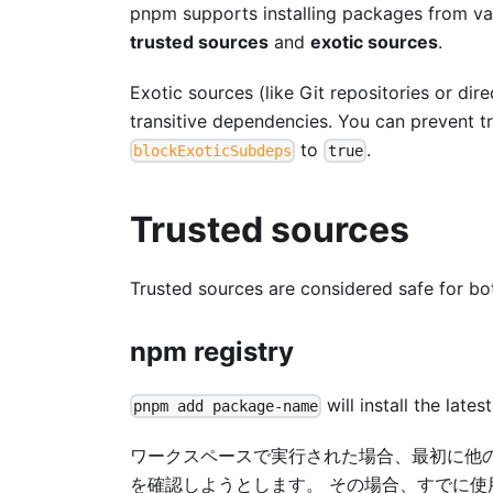
pnpm supports installing packages from var
trusted sources
and
exotic sources
.
Exotic sources (like Git repositories or di
transitive dependencies. You can prevent t
to
.
blockExoticSubdeps
true
Trusted sources
Trusted sources are considered safe for bo
npm registry
will install the late
pnpm add package-name
ワークスペースで実行された場合、最初に他
を確認しようとします。 その場合、すでに