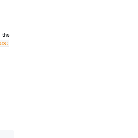
m the
ace: