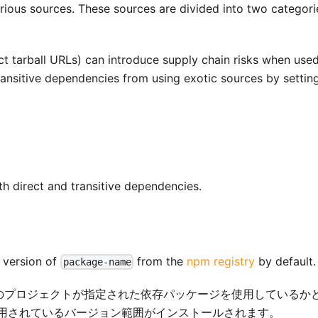
ious sources. These sources are divided into two categori
rect tarball URLs) can introduce supply chain risks when use
ransitive dependencies from using exotic sources by settin
th direct and transitive dependencies.
st version of
from the
npm registry
by default.
package-name
のプロジェクトが指定された依存パッケージを使用しているか
使用されているバージョン範囲がインストールされます。