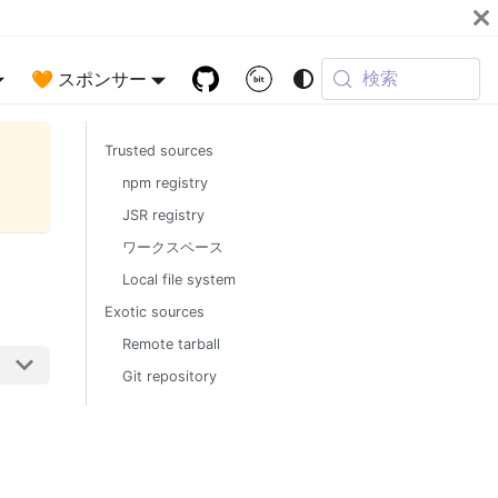
検索
🧡 スポンサー
Trusted sources
npm registry
JSR registry
ワークスペース
Local file system
Exotic sources
Remote tarball
Git repository