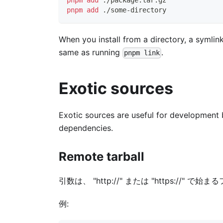
pnpm
add
 ./package.tar.gz
pnpm
add
 ./some-directory
When you install from a directory, a symlink
same as running
.
pnpm link
Exotic sources
Exotic sources are useful for development 
dependencies.
Remote tarball
引数は、 "http://" または "https://
例: