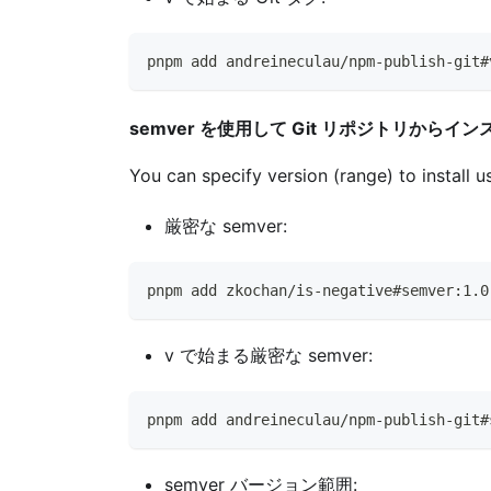
pnpm add andreineculau/npm-publish-git#
semver を使用して Git リポジトリからイ
You can specify version (range) to install u
厳密な semver:
pnpm add zkochan/is-negative#semver:1.0
v で始まる厳密な semver:
pnpm add andreineculau/npm-publish-git#
semver バージョン範囲: