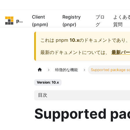
Client
Registry
ブロ
よくあ
pnpm
(pnpm)
(pnpr)
グ
質問
これは
pnpm
10.x
のドキュメントであり
最新のドキュメントについては、
最新バー
特徴的な機能
Supported package s
Version: 10.x
目次
Supported pa