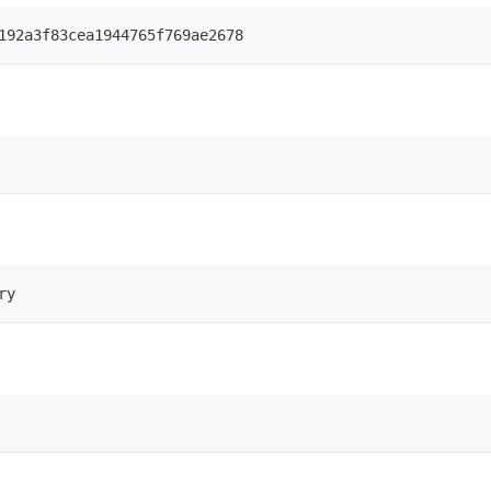
192a3f83cea1944765f769ae2678
ry