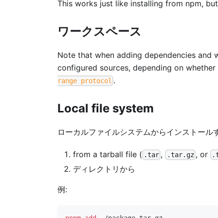
This works just like installing from npm, b
ワークスペース
Note that when adding dependencies and w
configured sources, depending on whether
.
range protocol
Local file system
ローカルファイルシステムからインストール
from a tarball file (
,
, or
.tar
.tar.gz
.
ディレクトリから
例: