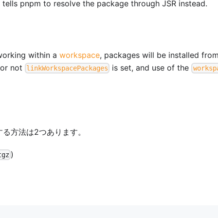
ut tells pnpm to resolve the package through JSR instead.
orking within a
workspace
, packages will be installed fro
 or not
is set, and use of the
linkWorkspacePackages
worksp
する方法は2つあります。
)
tgz