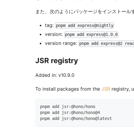
また、次のようにパッケージをインストール
tag:
pnpm add express@nightly
version:
pnpm add express@1.0.0
version range:
pnpm add express@2 rea
JSR registry
Added in: v10.9.0
To install packages from the
JSR
registry, 
pnpm add jsr:@hono/hono
pnpm add jsr:@hono/hono@4
pnpm add jsr:@hono/hono@latest