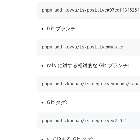
pnpm add kevva/is-positive#97edff6f525f
Git ブランチ:
pnpm add kevva/is-positive#master
refs に対する相対的な Git ブランチ:
pnpm add zkochan/is-negative#heads/cana
Git タグ:
pnpm add zkochan/is-negative#2.0.1
v で始まる Git タグ: