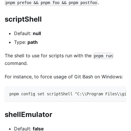
.
pnpm prefoo && pnpm foo && pnpm postfoo
scriptShell
Default:
null
Type:
path
The shell to use for scripts run with the
pnpm run
command.
For instance, to force usage of Git Bash on Windows:
pnpm config set scriptShell "C:\\Program Files\\git\
shellEmulator
Default:
false