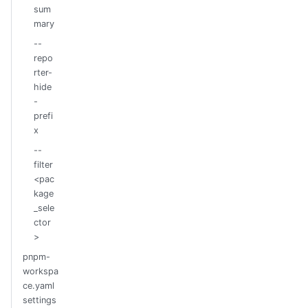
sum
mary
--
repo
rter-
hide
-
prefi
x
--
filter
<pac
kage
_sele
ctor
>
pnpm-
workspa
ce.yaml
settings