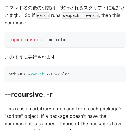
コマンド名の後の引数は、実行されるスクリプトに追加さ
れます。 So if
runs
, then this
watch
webpack --watch
command:
pnpm
 run 
watch
 --no-color
このように実行されます：
webpack 
--watch
 --no-color
--recursive, -r
This runs an arbitrary command from each package's
"scripts" object. If a package doesn't have the
command, it is skipped. If none of the packages have