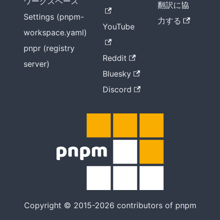
ワークスペース
翻訳に協
Settings (pnpm-
力する
YouTube
workspace.yaml)
pnpr (registry
Reddit
server)
Bluesky
Discord
Copyright © 2015-2026 contributors of pnpm