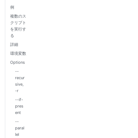
例
複数のス
クリプト
を実行す
る
詳細
環境変数
Options
--
recur
sive,
-r
--if-
pres
ent
--
paral
lel