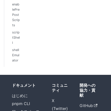
enab
lePre
Post
Scrip
ts
scrip
tShel
l
shell
Emul
ator
ドキュメント
コミュニ
開発への
ティ
協力・貢
献
はじめに
X
pnpm CLI
GitHub
(Twitter)