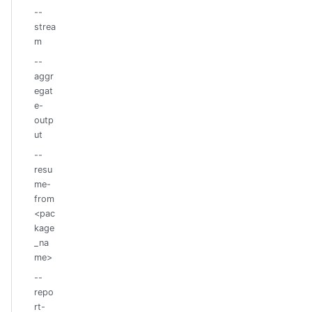
--
strea
m
--
aggr
egat
e-
outp
ut
--
resu
me-
from
<pac
kage
_na
me>
--
repo
rt-