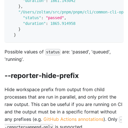
"duration"
:
1861.143042
}
,
"/Users/zoltan/src/pnpm/pnpm/cli/common-cli-opti
"status"
:
"passed"
,
"duration"
:
1865.914958
}
}
Possible values of
are: 'passed', 'queued',
status
'running'.
--reporter-hide-prefix
Hide workspace prefix from output from child
processes that are run in parallel, and only print the
raw output. This can be useful if you are running on CI
and the output must be in a specific format without
any prefixes (e.g.
GitHub Actions annotations
). Only
-
is supported.
-reporter=append-only