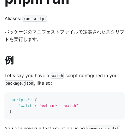
Aliases:
run-script
パッケージのマニフェストファイルで定義されたスクリプ
トを実行します。
例
Let's say you have a
script configured in your
watch
, like so:
package.json
"scripts"
:
{
"watch"
:
"webpack --watch"
}
You can now run that script by using
!
pnpm run watch