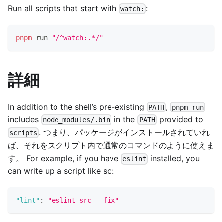
Run all scripts that start with
:
watch:
pnpm
 run 
"/^watch:.*/"
詳細
In addition to the shell’s pre-existing
,
PATH
pnpm run
includes
in the
provided to
node_modules/.bin
PATH
. つまり、パッケージがインストールされていれ
scripts
ば、それをスクリプト内で通常のコマンドのように使えま
す。 For example, if you have
installed, you
eslint
can write up a script like so:
"lint"
:
"eslint src --fix"