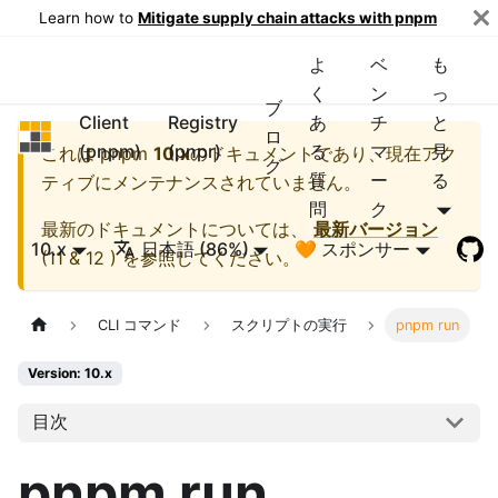
Learn how to
Mitigate supply chain attacks with pnpm
よ
ベ
も
く
ン
っ
ブ
Client
Registry
あ
チ
と
pnpm
ロ
(pnpm)
(pnpr)
る
マ
見
これは
pnpm
10.x
のドキュメントであり、現在アク
グ
質
ー
る
ティブにメンテナンスされていません。
問
ク
最新のドキュメントについては、
最新バージョン
10.x
日本語 (86%)
🧡 スポンサー
(
11 & 12
) を参照してください。
CLI コマンド
スクリプトの実行
pnpm run
Version: 10.x
目次
pnpm run