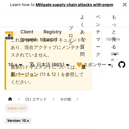
Learn how to
Mitigate supply chain attacks with pnpm
よ
ベ
も
く
ン
っ
ブ
Client
Registry
あ
チ
と
pnpm
ロ
(pnpm)
(pnpr)
る
マ
見
これは
pnpm
10.x
のドキュメントで
Options
グ
質
ー
る
あり、現在アクティブにメンテナン
--
問
ク
glob
スされていません。
al, -
10.x
日本語 (86%)
🧡 スポンサー
g
最新のドキュメントについては、
最
新バージョン
(
11 & 12
) を参照して
ください。
CLI コマンド
その他
pnpm root
Version: 10.x