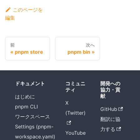
このページを
編集
前
次へ
pnpm store
pnpm bin
ドキュメント
コミュニ
開発への
ティ
協力・貢
献
はじめに
X
pnpm CLI
GitHub
(Twitter)
ワークスペース
翻訳に協
Settings (pnpm-
力する
YouTube
workspace.yaml)