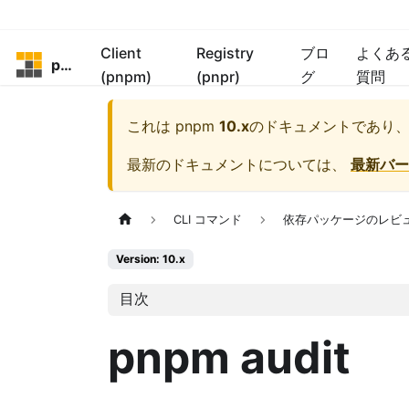
Client
Registry
ブロ
よくあ
pnpm
(pnpm)
(pnpr)
グ
質問
これは
pnpm
10.x
のドキュメントであり
最新のドキュメントについては、
最新バー
CLI コマンド
依存パッケージのレビ
Version: 10.x
目次
pnpm audit