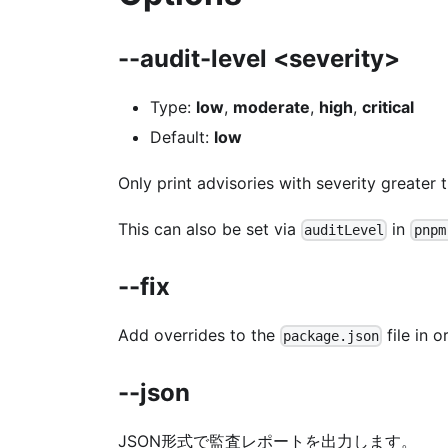
--audit-level <severity>
Type:
low
,
moderate
,
high
,
critical
Default:
low
Only print advisories with severity greater 
This can also be set via
in
auditLevel
pnpm
--fix
Add overrides to the
file in 
package.json
--json
JSON形式で監査レポートを出力します。