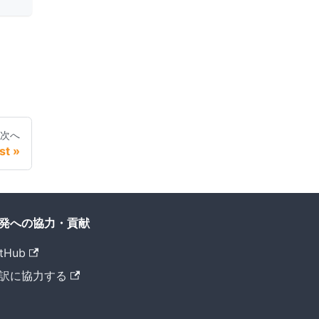
次へ
st
発への協力・貢献
tHub
訳に協力する