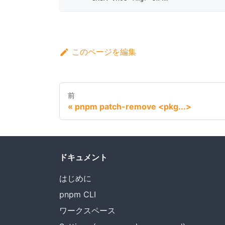
このページを編集
前
pnpm patch-remove <pkg...>
ドキュメント
はじめに
pnpm CLI
ワークスペース