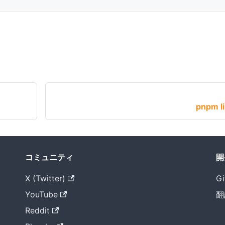
pnpm li
コミュニティ
開
X (Twitter)
Gi
YouTube
翻
Reddit