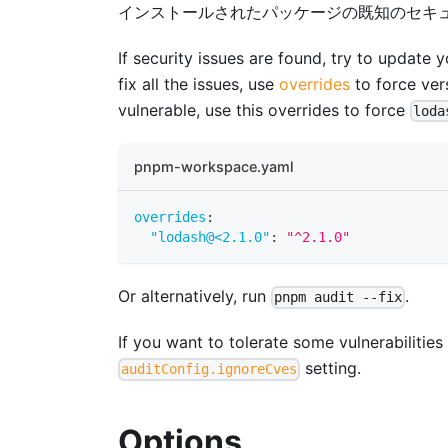
インストールされたパッケージの既知のセキ
If security issues are found, try to update
fix all the issues, use
overrides
to force vers
vulnerable, use this overrides to force
loda
pnpm-workspace.yaml
overrides
:
"lodash@<2.1.0"
:
"^2.1.0"
Or alternatively, run
.
pnpm audit --fix
If you want to tolerate some vulnerabilities
setting.
auditConfig.ignoreCves
Options