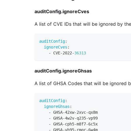
auditConfig.ignoreCves
A list of CVE IDs that will be ignored by th
auditConfig
:
ignoreCves
:
-
 CVE
-
2022
-
36313
auditConfig.ignoreGhsas
A list of GHSA Codes that will be ignored 
auditConfig
:
ignoreGhsas
:
-
 GHSA
-
42xw
-
2xvc
-
qx8m
-
 GHSA
-
4w2v
-
q235
-
vp99
-
 GHSA
-
cph5
-
m8f7
-
6c5x
-
 GHSA
-
vh95
-
rmgr
-
6w4m