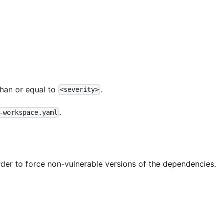
than or equal to
.
<severity>
.
-workspace.yaml
order to force non-vulnerable versions of the dependencies.