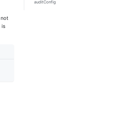
auditConfig
 not
is