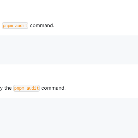
e
command.
pnpm audit
by the
command.
pnpm audit