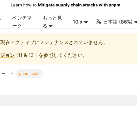
Learn how to
Mitigate supply chain attacks with pnpm
る
ベンチマ
もっと見
10.x
日本語 (86%)
ーク
る
、現在アクティブにメンテナンスされていません。
ジョン
(
11 & 12
) を参照してください。
ュー
pnpm audit