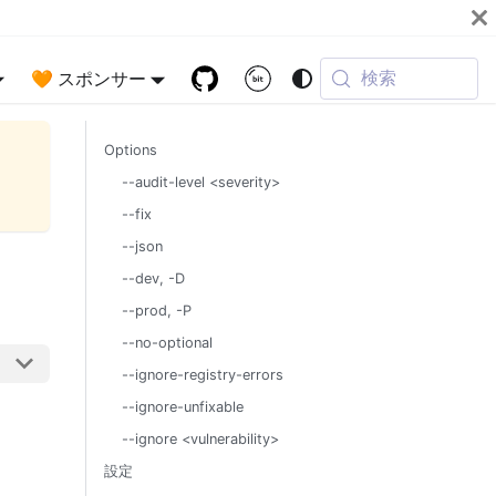
検索
🧡 スポンサー
Options
--audit-level <severity>
--fix
--json
--dev, -D
--prod, -P
--no-optional
--ignore-registry-errors
--ignore-unfixable
--ignore <vulnerability>
設定