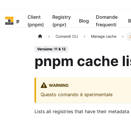
Client
Registry
Domande
pnpm
Blog
B
(pnpm)
(pnpr)
frequenti
Comandi CLI
Manage cache
Versione: 11 & 12
pnpm cache li
WARNING
Questo comando è sperimentale
Lists all registries that have their metadata