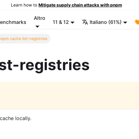
Learn how to
Mitigate supply chain attacks with pnpm
Altro
enchmarks
11 & 12
Italiano (61%)

pnpm cache list-registries
st-registries
 cache locally.