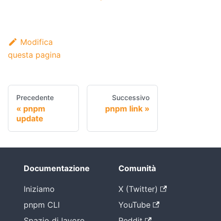
Modifica
questa pagina
Precedente
Successivo
pnpm
pnpm link
update
Documentazione
Comunità
Iniziamo
X (Twitter)
pnpm CLI
YouTube
Spazio di lavoro
Reddit