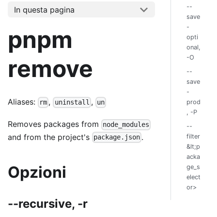
--
In questa pagina
save
-
pnpm
opti
onal,
-O
remove
--
save
-
Aliases:
,
,
prod
rm
uninstall
un
, -P
Removes packages from
node_modules
--
and from the project's
.
filter
package.json
&lt;p
acka
Opzioni
ge_s
elect
or>
--recursive, -r