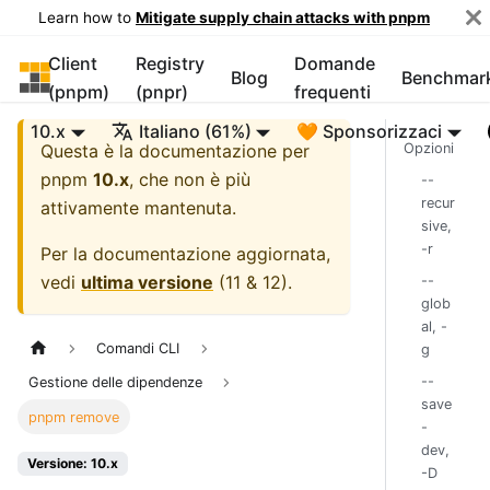
Learn how to
Mitigate supply chain attacks with pnpm
Client
Registry
Domande
pnpm
Blog
Benchmar
(pnpm)
(pnpr)
frequenti
10.x
Italiano (61%)
🧡 Sponsorizzaci
Questa è la documentazione per
Opzioni
pnpm
10.x
, che non è più
--
recur
attivamente mantenuta.
sive,
-r
Per la documentazione aggiornata,
vedi
ultima versione
(
11 & 12
).
--
glob
al, -
Comandi CLI
g
--
Gestione delle dipendenze
save
pnpm remove
-
dev,
Versione: 10.x
-D