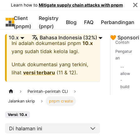
Learn how to
Mitigate supply chain attacks with pnpm
Client
Registry
pnpm
Blog
FAQ
Perbandingan
(pnpm)
(pnpr)
10.x
Bahasa Indonesia (32%)
🧡 Sponsori
Ini adalah dokumentasi
pnpm
10.x
Contoh
yang sudah tidak kelola lagi.
Pengatur
an
Untuk dokumentasi yang terkini,
--
lihat
versi terbaru
(
11 & 12
).
allow
-
build
Perintah-perintah CLI
Jalankan skrip
pnpm create
Versi: 10.x
Di halaman ini