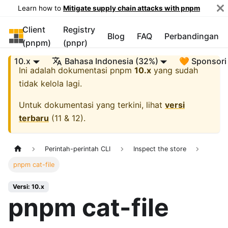
Learn how to
Mitigate supply chain attacks with pnpm
Client
Registry
pnpm
Blog
FAQ
Perbandingan
(pnpm)
(pnpr)
10.x
Bahasa Indonesia (32%)
🧡 Sponsori
Ini adalah dokumentasi
pnpm
10.x
yang sudah
tidak kelola lagi.
Untuk dokumentasi yang terkini, lihat
versi
terbaru
(
11 & 12
).
Perintah-perintah CLI
Inspect the store
pnpm cat-file
Versi: 10.x
pnpm cat-file