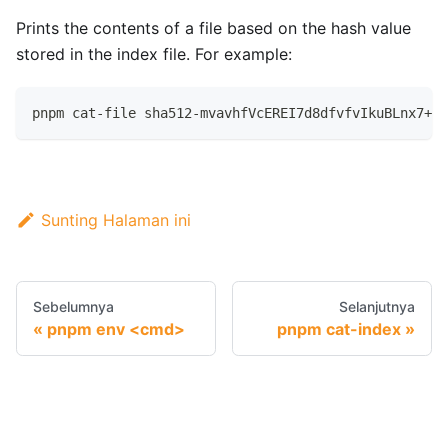
Prints the contents of a file based on the hash value
stored in the index file. For example:
pnpm cat-file sha512-mvavhfVcEREI7d8dfvfvIkuBLnx7+rr
Sunting Halaman ini
Sebelumnya
Selanjutnya
pnpm env <cmd>
pnpm cat-index