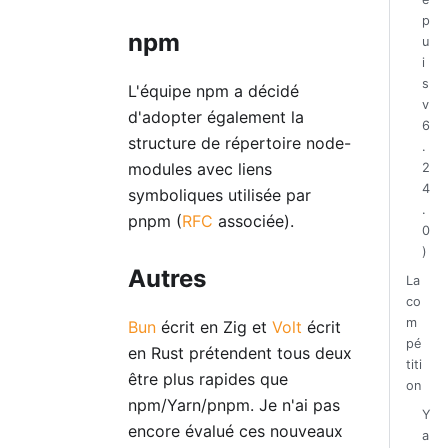
p
npm
u
i
s
L'équipe npm a décidé
v
d'adopter également la
6
structure de répertoire node-
.
modules avec liens
2
4
symboliques utilisée par
.
pnpm (
RFC
associée).
0
)
Autres
La
co
m
Bun
écrit en Zig et
Volt
écrit
pé
en Rust prétendent tous deux
titi
être plus rapides que
on
npm/Yarn/pnpm. Je n'ai pas
Y
encore évalué ces nouveaux
a