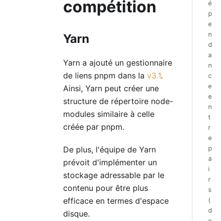
compétition
é
p
e
n
Yarn
d
a
Yarn a ajouté un gestionnaire
n
de liens pnpm dans la
v3.1
.
c
e
Ainsi, Yarn peut créer une
e
structure de répertoire node-
n
modules similaire à celle
t
créée par pnpm.
r
e
p
De plus, l'équipe de Yarn
a
prévoit d'implémenter un
i
stockage adressable par le
r
contenu pour être plus
s
efficace en termes d'espace
(
d
disque.
e