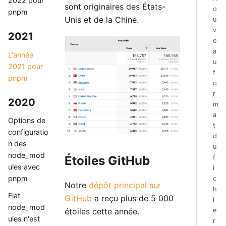
2022 pour
sont originaires des États-
o
pnpm
Unis et de la Chine.
u
v
2021
e
a
L'année
u
2021 pour
f
pnpm
o
r
2020
m
a
Options de
t
configuratio
d
n des
u
node_mod
Étoiles GitHub
f
ules avec
i
pnpm
c
Notre
dépôt principal sur
h
Flat
GitHub
a reçu plus de 5 000
i
node_mod
étoiles cette année.
e
ules n'est
r