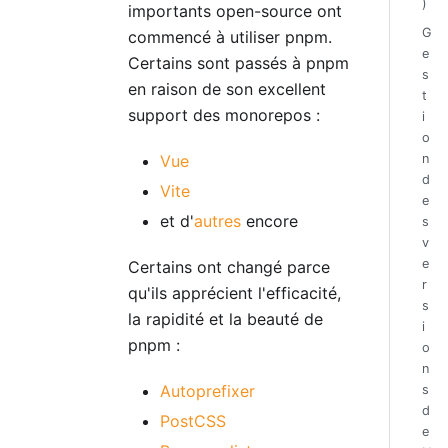
)
importants open-source ont
G
commencé à utiliser pnpm.
e
Certains sont passés à pnpm
s
en raison de son excellent
t
support des monorepos :
i
o
Vue
n
d
Vite
e
et d'
autres
encore
s
v
e
Certains ont changé parce
r
qu'ils apprécient l'efficacité,
s
la rapidité et la beauté de
i
pnpm :
o
n
Autoprefixer
s
d
PostCSS
e