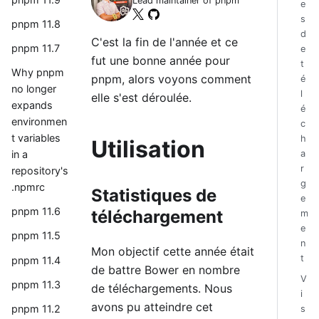
Lead maintainer of pnpm
e
s
pnpm 11.8
d
C'est la fin de l'année et ce
pnpm 11.7
e
fut une bonne année pour
t
Why pnpm
pnpm, alors voyons comment
é
no longer
l
elle s'est déroulée.
expands
é
environmen
c
t variables
h
Utilisation
a
in a
r
repository's
g
.npmrc
Statistiques de
e
pnpm 11.6
téléchargement
m
e
pnpm 11.5
n
Mon objectif cette année était
t
pnpm 11.4
de battre Bower en nombre
V
pnpm 11.3
de téléchargements. Nous
i
avons pu atteindre cet
pnpm 11.2
s