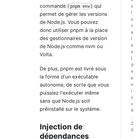
commande (
) qui
s
pnpm env
l
permet de gérer les versions
o
de Node.js. Vous pouvez
c
donc utiliser pnpm à la place
a
des gestionnaires de version
l
e
de Node.js comme nvm ou
s
Volta.
(
d
De plus, pnpm est livré sous
e
la forme d'un exécutable
p
autonome, de sorte que vous
u
i
puissiez l'exécuter même
s
sans que Node.js soit
v
préinstallé sur le système.
6
.
2
Injection de
0
dépendances
.