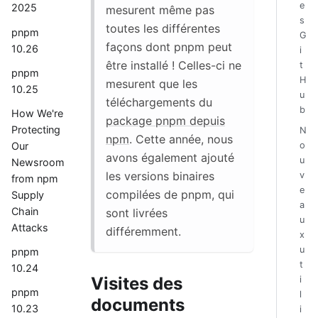
e
2025
mesurent même pas
s
toutes les différentes
pnpm
G
façons dont pnpm peut
10.26
i
être installé ! Celles-ci ne
t
pnpm
H
mesurent que les
10.25
u
téléchargements du
b
How We're
package pnpm depuis
Protecting
N
npm
. Cette année, nous
Our
o
avons également ajouté
u
Newsroom
les versions binaires
v
from npm
e
compilées de pnpm, qui
Supply
a
Chain
sont livrées
u
Attacks
différemment.
x
u
pnpm
t
10.24
Visites des
i
pnpm
l
documents
10.23
i