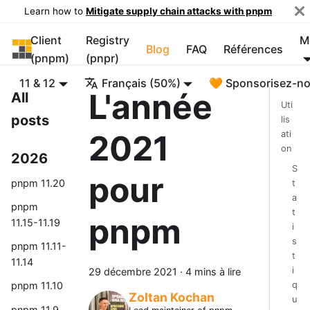
Learn how to
Mitigate supply chain attacks with pnpm
Client
Registry
M
pnpm
Blog
FAQ
Références
(pnpm)
(pnpr)
11 & 12
Français (50%)
🧡 Sponsorisez-n
L'année
All
Uti
posts
lis
2021
ati
on
2026
S
pour
pnpm 11.20
t
a
pnpm
t
pnpm
11.15-11.19
i
s
pnpm 11.11-
t
11.14
i
29 décembre 2021
·
4 mins à lire
q
pnpm 11.10
Zoltan Kochan
u
pnpm 11.9