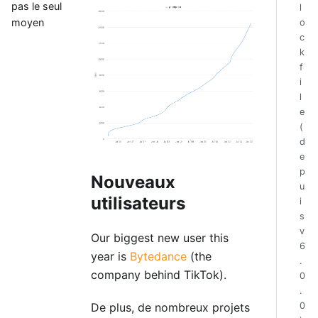
pas le seul
l
moyen
o
c
k
f
i
l
e
(
d
e
p
Nouveaux
u
utilisateurs
i
s
v
Our biggest new user this
6
year is
Bytedance
(the
.
company behind TikTok).
0
.
De plus, de nombreux projets
0