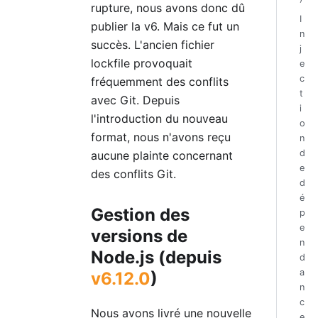
rupture, nous avons donc dû
I
publier la v6. Mais ce fut un
n
succès. L'ancien fichier
j
lockfile provoquait
e
c
fréquemment des conflits
t
avec Git. Depuis
i
l'introduction du nouveau
o
format, nous n'avons reçu
n
d
aucune plainte concernant
e
des conflits Git.
d
é
Gestion des
p
e
versions de
n
Node.js (depuis
d
a
v6.12.0
)
n
c
Nous avons livré une nouvelle
e