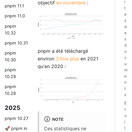
objectif
en novembre
:
i
pnpm 11.1
t
e
pnpm 11.0
s
pnpm
d
10.32
e
s
pnpm 10.31
d
pnpm a été téléchargé
o
pnpm
c
environ
3 fois plus
en 2021
10.30
u
qu'en 2020 :
pnpm
m
e
10.29
n
pnpm
t
10.28
s
É
2025
t
o
pnpm 10.27
NOTE
i
Ces statistiques ne
l
🚀 pnpm in