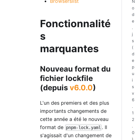
Browserslist
N
o
d
Fonctionnalité
e
.
s
j
s
marquantes
(
d
e
Nouveau format du
p
u
fichier lockfile
i
(depuis
v6.0.0
)
s
v
6
L'un des premiers et des plus
.
importants changements de
1
cette année a été le nouveau
2
.
format de
. Il
pnpm-lock.yaml
0
s'agissait d'un changement de
)