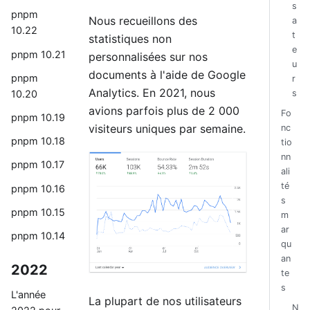
s
pnpm
Nous recueillons des
a
10.22
t
statistiques non
e
pnpm 10.21
personnalisées sur nos
u
documents à l'aide de Google
pnpm
r
Analytics. En 2021, nous
10.20
s
avions parfois plus de 2 000
Fo
pnpm 10.19
visiteurs uniques par semaine.
nc
pnpm 10.18
tio
nn
pnpm 10.17
ali
té
pnpm 10.16
s
pnpm 10.15
m
ar
pnpm 10.14
qu
an
2022
te
s
L'année
La plupart de nos utilisateurs
N