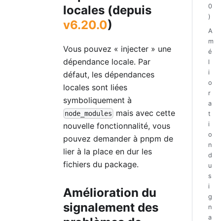
0
locales (depuis
)
v6.20.0
)
A
m
Vous pouvez « injecter » une
é
dépendance locale. Par
l
i
défaut, les dépendances
o
locales sont liées
r
symboliquement à
a
mais avec cette
node_modules
t
i
nouvelle fonctionnalité, vous
o
pouvez demander à pnpm de
n
lier à la place en dur les
d
fichiers du package.
u
s
i
Amélioration du
g
signalement des
n
a