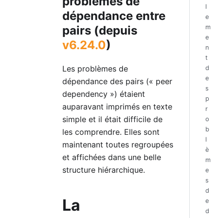
problèmes de
l
dépendance entre
e
m
pairs (depuis
e
v6.24.0
)
n
t
Les problèmes de
d
e
dépendance des pairs (« peer
s
dependency ») étaient
p
auparavant imprimés en texte
r
simple et il était difficile de
o
b
les comprendre. Elles sont
l
maintenant toutes regroupées
è
et affichées dans une belle
m
structure hiérarchique.
e
s
d
La
e
d