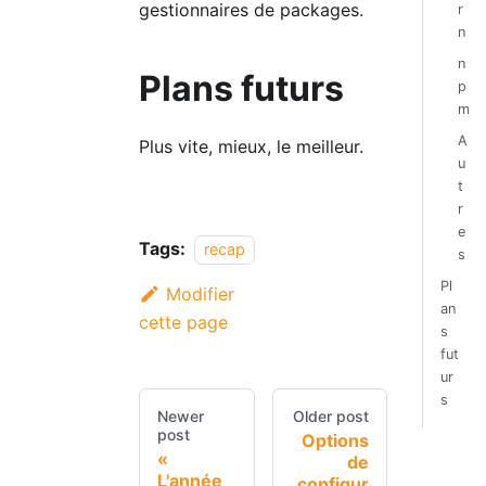
gestionnaires de packages.
r
n
n
Plans futurs
p
m
A
Plus vite, mieux, le meilleur.
u
t
r
e
Tags:
recap
s
Pl
Modifier
an
cette page
s
fut
ur
s
Newer
Older post
post
Options
de
L'année
configur