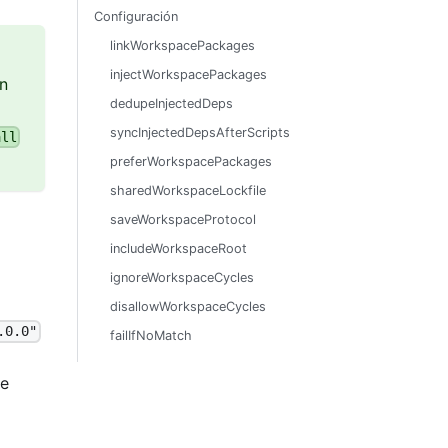
Configuración
linkWorkspacePackages
injectWorkspacePackages
en
dedupeInjectedDeps
syncInjectedDepsAfterScripts
all
preferWorkspacePackages
sharedWorkspaceLockfile
saveWorkspaceProtocol
includeWorkspaceRoot
ignoreWorkspaceCycles
disallowWorkspaceCycles
.0.0"
failIfNoMatch
te