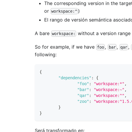
The corresponding version in the targ
or
)
workspace:^
El rango de versión semántica asociado
A bare
without a version range 
workspace:
So for example, if we have
,
,
,
foo
bar
qar
following:
{
"dependencies"
:
{
"foo"
:
"workspace:*"
,
"bar"
:
"workspace:~"
,
"qar"
:
"workspace:^"
,
"zoo"
:
"workspace:^1.5.
}
}
Será transformado en: