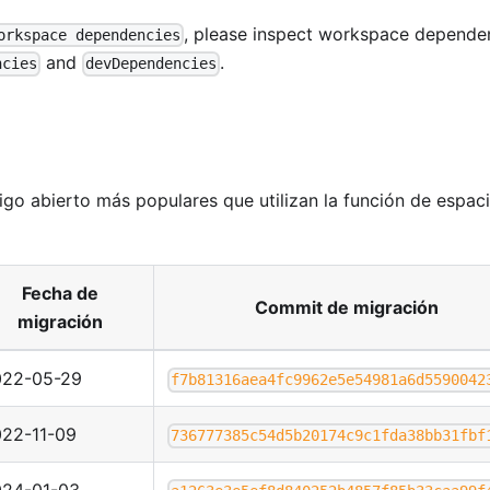
, please inspect workspace depende
orkspace dependencies
and
.
ncies
devDependencies
go abierto más populares que utilizan la función de espac
Fecha de
Commit de migración
migración
022-05-29
f7b81316aea4fc9962e5e54981a6d5590042
22-11-09
736777385c54d5b20174c9c1fda38bb31fbf