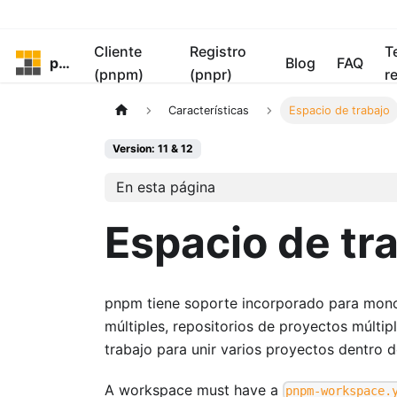
Cliente
Registro
T
pnpm
Blog
FAQ
(pnpm)
(pnpr)
r
Características
Espacio de trabajo
Version: 11 & 12
En esta página
Espacio de tr
pnpm tiene soporte incorporado para mon
múltiples, repositorios de proyectos múltip
trabajo para unir varios proyectos dentro d
A workspace must have a
pnpm-workspace.