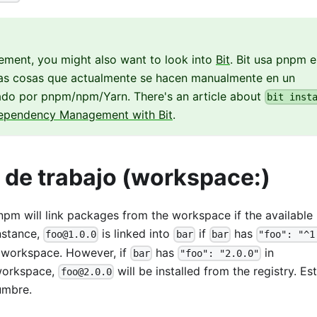
ement, you might also want to look into
Bit
. Bit usa pnpm 
 las cosas que actualmente se hacen manualmente en un
rado por pnpm/npm/Yarn. There's an article about
bit inst
ependency Management with Bit
.
 de trabajo (workspace:)
pnpm will link packages from the workspace if the available
nstance,
is linked into
if
has
foo@1.0.0
bar
bar
"foo": "^1
e workspace. However, if
has
in
bar
"foo": "2.0.0"
 workspace,
will be installed from the registry. Es
foo@2.0.0
umbre.