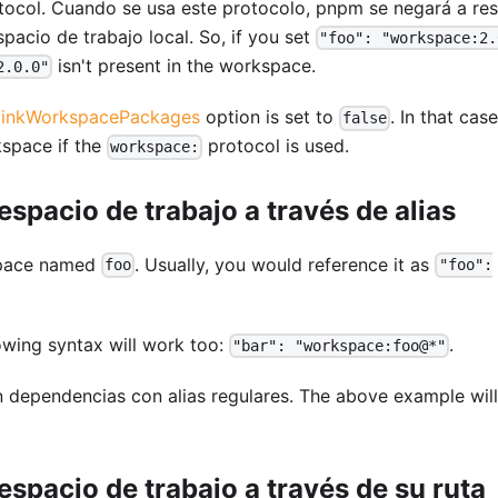
ocol. Cuando se usa este protocolo, pnpm se negará a res
pacio de trabajo local. So, if you set
"foo": "workspace:2.
isn't present in the workspace.
2.0.0"
linkWorkspacePackages
option is set to
. In that case
false
kspace if the
protocol is used.
workspace:
spacio de trabajo a través de alias
kspace named
. Usually, you would reference it as
foo
"foo":
llowing syntax will work too:
.
"bar": "workspace:foo@*"
en dependencias con alias regulares. The above example will
spacio de trabajo a través de su ruta