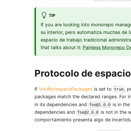
TIP
If you are looking into monorepo manag
su interior, pero automatiza muchas de
espacio de trabajo tradicional administ
that talks about it:
Painless Monorepo D
Protocolo de espacio
If
linkWorkspacePackages
is set to
, 
true
packages match the declared ranges. For i
in its dependencies and
is in th
foo@1.0.0
dependencies and
is not in the
foo@2.0.0
comportamiento presenta algo de incertid