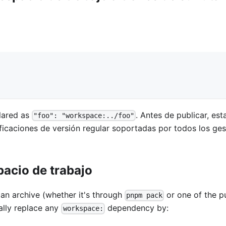
lared as
. Antes de publicar, est
"foo": "workspace:../foo"
ificaciones de versión regular soportadas por todos los ge
acio de trabajo
n archive (whether it's through
or one of the p
pnpm pack
ally replace any
dependency by:
workspace: