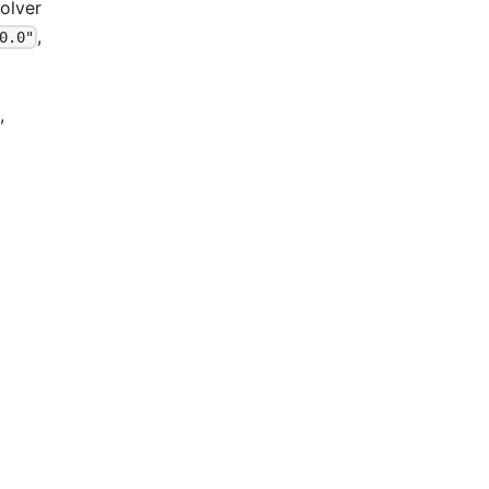
olver
,
0.0"
,