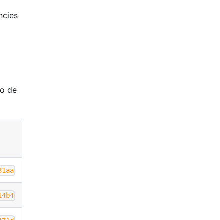
ncies
io de
31aa
14b4