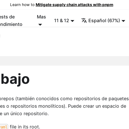
Learn how to
Mitigate supply chain attacks with pnpm
ests de
Mas
11 & 12
Español (67%)
endimiento
abajo
orepos (también conocidos como repositorios de paquetes
les o repositorios monolíticos). Puede crear un espacio de
e un único repositorio.
file in its root.
yaml