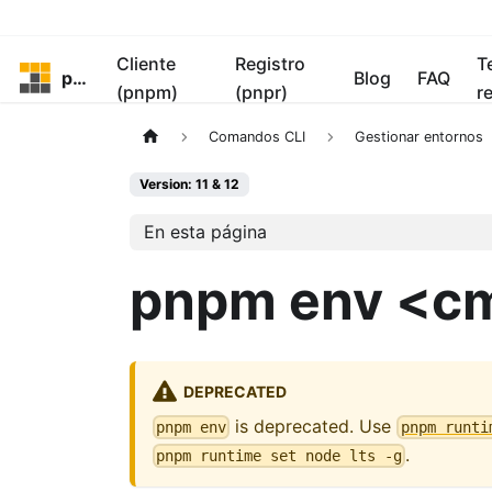
Cliente
Registro
T
pnpm
Blog
FAQ
(pnpm)
(pnpr)
r
Comandos CLI
Gestionar entornos
Version: 11 & 12
En esta página
pnpm env <c
DEPRECATED
is deprecated. Use
pnpm env
pnpm runti
.
pnpm runtime set node lts -g