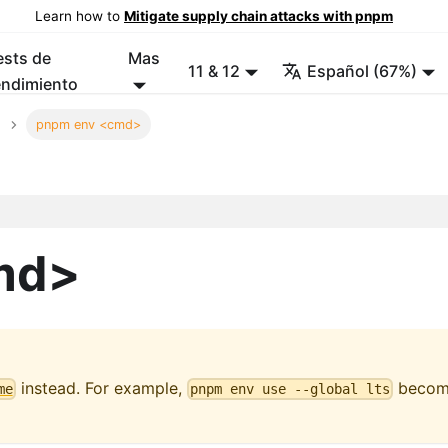
Learn how to
Mitigate supply chain attacks with pnpm
ests de
Mas
11 & 12
Español (67%)
endimiento
pnpm env <cmd>
md>
instead. For example,
becom
me
pnpm env use --global lts