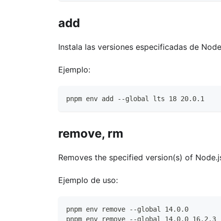
add
Instala las versiones especificadas de Node.
Ejemplo:
pnpm env add --global lts 18 20.0.1
remove, rm
Removes the specified version(s) of Node.j
Ejemplo de uso:
pnpm env remove --global 14.0.0
pnpm env remove --global 14.0.0 16.2.3