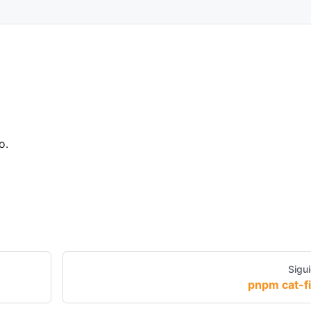
o.
Sigu
pnpm cat-fi