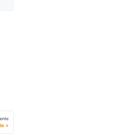
iente
le