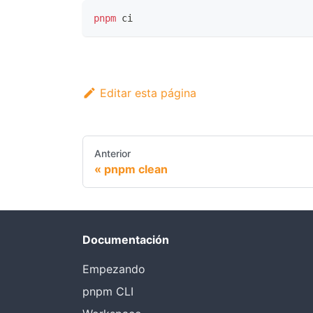
pnpm
 ci
Editar esta página
Anterior
pnpm clean
Documentación
Empezando
pnpm CLI