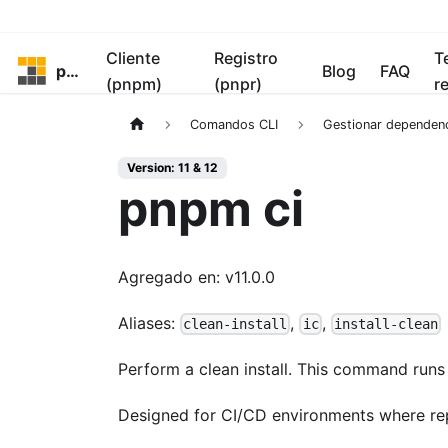
Cliente
Registro
T
pnpm
Blog
FAQ
(pnpm)
(pnpr)
r
Comandos CLI
Gestionar dependen
Version: 11 & 12
pnpm ci
Agregado en: v11.0.0
Aliases:
,
,
clean-install
ic
install-clean
Perform a clean install. This command run
Designed for CI/CD environments where repr