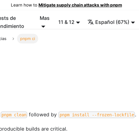
Learn how to
Mitigate supply chain attacks with pnpm
ests de
Mas
11 & 12
Español (67%)
endimiento
cias
pnpm ci
s
followed by
.
pnpm clean
pnpm install --frozen-lockfile
oducible builds are critical.