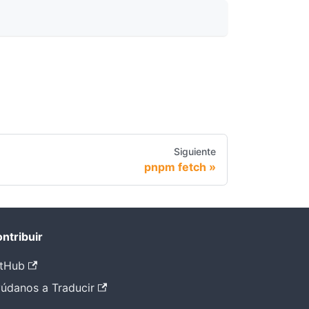
Siguiente
pnpm fetch
ntribuir
tHub
údanos a Traducir