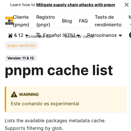
Learn how to
Mitigate supply chain attacks with pnpm
Cliente
Registro
Tests de
pnpm
Blog
FAQ
(pnpm)
(pnpr)
rendimiento
11 & 12
Español (67%)
Patrocínanos
Comandos CLI
Gestionar caché
pnpm cache list
Version: 11 & 12
pnpm cache list
WARNING
Este comando es experimental
Lists the available packages metadata cache.
Supports filtering by glob.