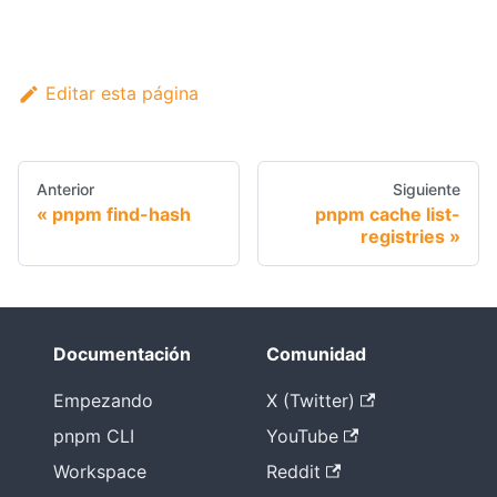
Editar esta página
Anterior
Siguiente
pnpm find-hash
pnpm cache list-
registries
Documentación
Comunidad
Empezando
X (Twitter)
pnpm CLI
YouTube
Workspace
Reddit