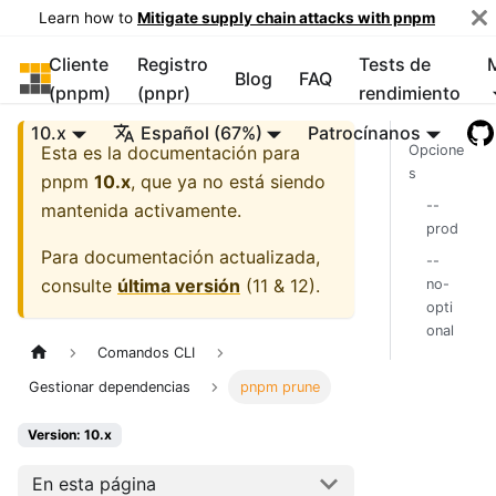
Learn how to
Mitigate supply chain attacks with pnpm
Cliente
Registro
Tests de
pnpm
Blog
FAQ
(pnpm)
(pnpr)
rendimiento
10.x
Español (67%)
Patrocínanos
Esta es la documentación para
Opcione
s
pnpm
10.x
, que ya no está siendo
--
mantenida activamente.
prod
Para documentación actualizada,
--
consulte
última versión
(
11 & 12
).
no-
opti
onal
Comandos CLI
Gestionar dependencias
pnpm prune
Version: 10.x
En esta página